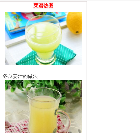
菜谱热图
冬瓜姜汁的做法