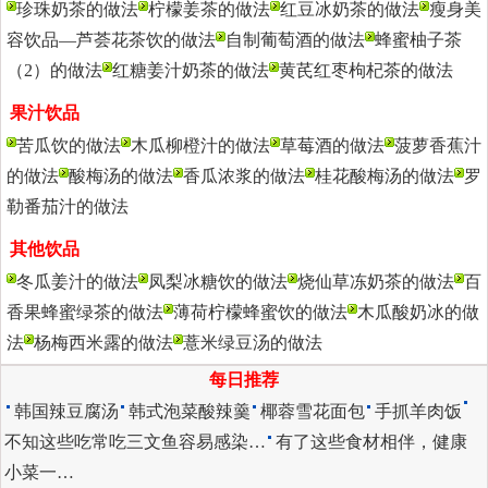
珍珠奶茶的做法
柠檬姜茶的做法
红豆冰奶茶的做法
瘦身美
容饮品―芦荟花茶饮的做法
自制葡萄酒的做法
蜂蜜柚子茶
（2）的做法
红糖姜汁奶茶的做法
黄芪红枣枸杞茶的做法
果汁饮品
更多>>
苦瓜饮的做法
木瓜柳橙汁的做法
草莓酒的做法
菠萝香蕉汁
的做法
酸梅汤的做法
香瓜浓浆的做法
桂花酸梅汤的做法
罗
勒番茄汁的做法
其他饮品
更多>>
冬瓜姜汁的做法
凤梨冰糖饮的做法
烧仙草冻奶茶的做法
百
香果蜂蜜绿茶的做法
薄荷柠檬蜂蜜饮的做法
木瓜酸奶冰的做
法
杨梅西米露的做法
薏米绿豆汤的做法
每日推荐
韩国辣豆腐汤
韩式泡菜酸辣羹
椰蓉雪花面包
手抓羊肉饭
不知这些吃常吃三文鱼容易感染…
有了这些食材相伴，健康
小菜一…