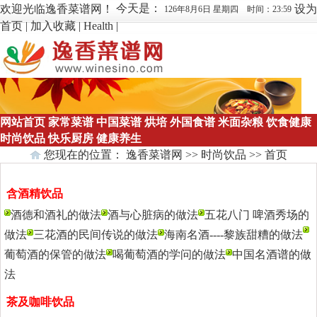
今天是：
欢迎光临逸香菜谱网！
设为
126年8月6日 星期四 时间：23:59
首页
|
加入收藏
|
Health
|
网站首页
家常菜谱
中国菜谱
烘培
外国食谱
米面杂粮
饮食健康
时尚饮品
快乐厨房
健康养生
您现在的位置：
逸香菜谱网
>>
时尚饮品
>> 首页
含酒精饮品
更多>>
酒德和酒礼的做法
酒与心脏病的做法
五花八门 啤酒秀场的
做法
三花酒的民间传说的做法
海南名酒----黎族甜糟的做法
葡萄酒的保管的做法
喝葡萄酒的学问的做法
中国名酒谱的做
法
茶及咖啡饮品
更多>>