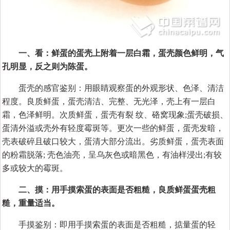
一、看：鲜蛋的蛋壳上附着一层白霜，蛋壳颜色鲜明，气
孔明显，反之则为陈蛋。
蛋壳的感官鉴别：用眼睛观察蛋的外观形状、色泽、清洁
程度。良质鲜蛋，蛋壳清洁、完整、无光泽，壳上有一层白
霜，色泽鲜明。次质鲜蛋，蛋壳有裂 纹、硌窝现象;蛋壳破损、
蛋清外溢或壳外有轻度霉斑等。更次一些的鲜蛋，蛋壳发暗，
壳表破碎且破口较大，蛋清大部分流出。劣质鲜蛋，蛋壳表面
的粉霜脱落; 壳色油亮，呈乌灰色或暗黑色，有油样浸出;有较
多或较大的霉斑。
二、摸：用手摸索蛋的表面是否粗糙，良质鲜蛋蛋壳粗
糙，重量适当。
手摸鉴别：即用手摸索蛋的表面是否粗糙，掂量蛋的轻