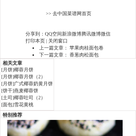
>> 去中国菜谱网首页
分享到：
QQ空间
新浪微博
腾讯微博
微信
打印本页
|
关闭窗口
上一篇文章：
苹果肉桂面包卷
下一篇文章：
香葱肉松面包
相关文章
[
月饼
]
椰蓉月饼
[
月饼
]
椰蓉月饼（2）
[
月饼
]
广式椰蓉奶黄月饼
[
饼干
]
燕麦椰蓉饼
[
土司
]
椰蓉吐司（2）
[
面包
]
雪花黄桃
特别推荐