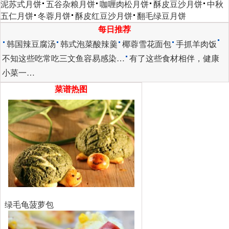
泥苏式月饼
五谷杂粮月饼
咖喱肉松月饼
酥皮豆沙月饼
中秋
五仁月饼
冬蓉月饼
酥皮红豆沙月饼
翻毛绿豆月饼
每日推荐
韩国辣豆腐汤
韩式泡菜酸辣羹
椰蓉雪花面包
手抓羊肉饭
不知这些吃常吃三文鱼容易感染…
有了这些食材相伴，健康
小菜一…
菜谱热图
绿毛龟菠萝包