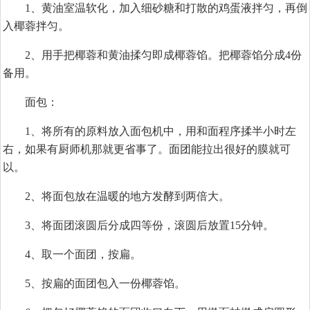
1、黄油室温软化，加入细砂糖和打散的鸡蛋液拌匀，再倒
入椰蓉拌匀。
2、用手把椰蓉和黄油揉匀即成椰蓉馅。把椰蓉馅分成4份
备用。
面包：
1、将所有的原料放入面包机中，用和面程序揉半小时左
右，如果有厨师机那就更省事了。面团能拉出很好的膜就可
以。
2、将面包放在温暖的地方发酵到两倍大。
3、将面团滚圆后分成四等份，滚圆后放置15分钟。
4、取一个面团，按扁。
5、按扁的面团包入一份椰蓉馅。