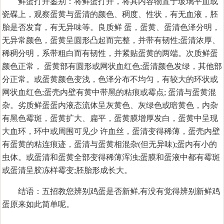
鲜蛋打开鉴别：将鲜蛋打开，将其内容物置于玻璃平皿或
瓷碟上，观察蛋黄与蛋清的颜色、稠度、性状，有无血液，胚
胎是否发育，有无异味等。良质鲜 蛋，蛋黄、蛋清色泽分明，
无异常颜色，蛋黄呈圆形凸起而完整，并带有韧性;蛋清浓厚、
稀稠分明，系带粗白而有韧性，并紧贴蛋黄的两端。次质鲜蛋
颜色正常， 蛋黄部有圆形或网状血红色;蛋清颜色发绿，其他部
分正常。或蛋黄颜色变浅，色泽分布不均匀，有较大的环状或
网状血红色;蛋壳内壁有黄中带黑的粘痕或霉点; 蛋清与蛋黄混
杂。劣质鲜蛋蛋内液态流体呈灰黄色、灰绿色或暗黄色，内杂
有黑色霉斑，蛋黄扩大、扁平，蛋黄膜增厚发白，蛋黄中呈现
大血环，环中或周围可见少 许血丝，蛋清变得稀薄，蛋壳内壁
有蛋黄的粘连痕迹，蛋清与蛋黄相混杂(但无异味);蛋内有小的
虫体。或蛋清和蛋黄全部变得稀薄浑浊;蛋膜和蛋液中都有霉斑
或蛋清呈胶冻样霉变;胚胎形成长大。
结语：五招教您辨别鸡蛋是否新鲜,有没有觉得辨别新鲜鸡
蛋原来如此简单呢。