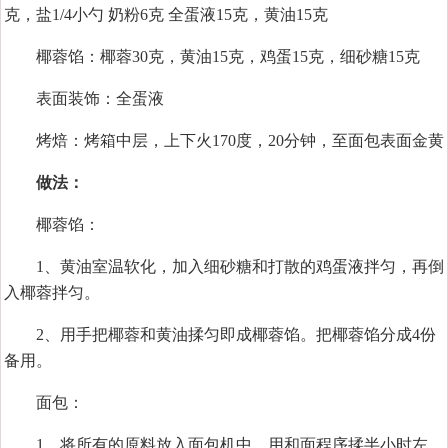
克，盐1/4小勺 奶粉6克 全蛋液15克，黄油15克
椰蓉馅：椰蓉30克，黄油15克，鸡蛋15克，细砂糖15克
表面装饰：全蛋液
烤焙：烤箱中层，上下火170度，20分钟，至面包表面金黄
做法：
椰蓉馅：
1、黄油室温软化，加入细砂糖和打散的鸡蛋液拌匀，再倒
入椰蓉拌匀。
2、用手把椰蓉和黄油揉匀即成椰蓉馅。把椰蓉馅分成4份
备用。
面包：
1、将所有的原料放入面包机中，用和面程序揉半小时左