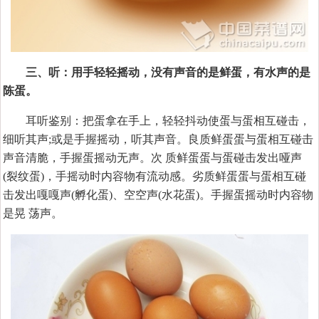
三、听：用手轻轻摇动，没有声音的是鲜蛋，有水声的是
陈蛋。
耳听鉴别：把蛋拿在手上，轻轻抖动使蛋与蛋相互碰击，
细听其声;或是手握摇动，听其声音。良质鲜蛋蛋与蛋相互碰击
声音清脆，手握蛋摇动无声。次 质鲜蛋蛋与蛋碰击发出哑声
(裂纹蛋)，手摇动时内容物有流动感。劣质鲜蛋蛋与蛋相互碰
击发出嘎嘎声(孵化蛋)、空空声(水花蛋)。手握蛋摇动时内容物
是晃 荡声。