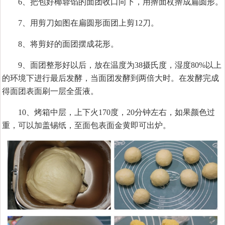
6、把包好椰蓉馅的面团收口向下，用擀面杖擀成扁圆形。
7、用剪刀如图在扁圆形面团上剪12刀。
8、将剪好的面团摆成花形。
9、面团整形好以后，放在温度为38摄氏度，湿度80%以上
的环境下进行最后发酵，当面团发酵到两倍大时。在发酵完成
得面团表面刷一层全蛋液。
10、烤箱中层，上下火170度，20分钟左右，如果颜色过
重，可以加盖锡纸，至面包表面金黄即可出炉。