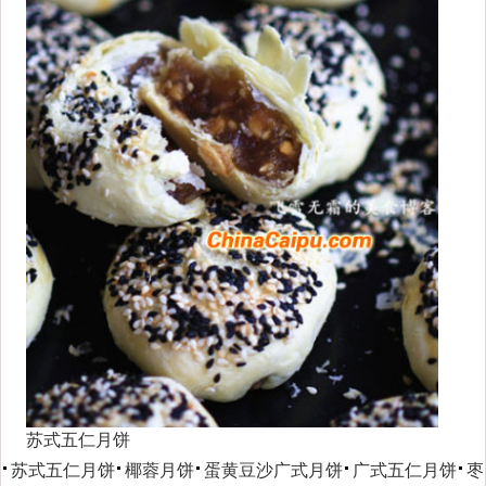
苏式五仁月饼
苏式五仁月饼
椰蓉月饼
蛋黄豆沙广式月饼
广式五仁月饼
枣