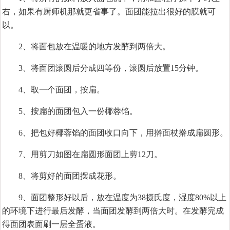
右，如果有厨师机那就更省事了。面团能拉出很好的膜就可
以。
2、将面包放在温暖的地方发酵到两倍大。
3、将面团滚圆后分成四等份，滚圆后放置15分钟。
4、取一个面团，按扁。
5、按扁的面团包入一份椰蓉馅。
6、把包好椰蓉馅的面团收口向下，用擀面杖擀成扁圆形。
7、用剪刀如图在扁圆形面团上剪12刀。
8、将剪好的面团摆成花形。
9、面团整形好以后，放在温度为38摄氏度，湿度80%以上
的环境下进行最后发酵，当面团发酵到两倍大时。在发酵完成
得面团表面刷一层全蛋液。