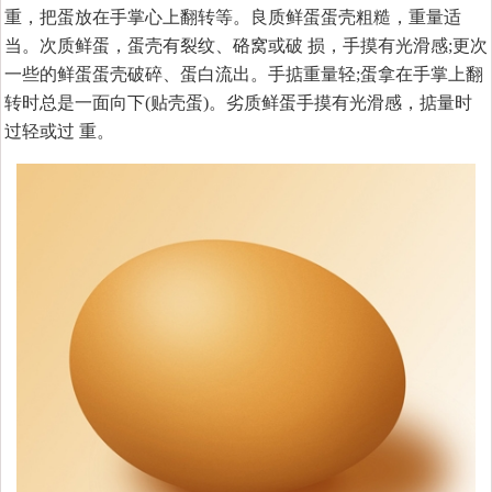
重，把蛋放在手掌心上翻转等。良质鲜蛋蛋壳粗糙，重量适
当。次质鲜蛋，蛋壳有裂纹、硌窝或破 损，手摸有光滑感;更次
一些的鲜蛋蛋壳破碎、蛋白流出。手掂重量轻;蛋拿在手掌上翻
转时总是一面向下(贴壳蛋)。劣质鲜蛋手摸有光滑感，掂量时
过轻或过 重。