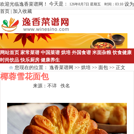
今天是：
欢迎光临逸香菜谱网！
设为
126年8月7日 星期五 时间：03:10
首页
|
加入收藏
网站首页
家常菜谱
中国菜谱
烘培
外国食谱
米面杂粮
饮食健康
时尚饮品
快乐厨房
健康养生
您现在的位置：
逸香菜谱网
>>
烘培
>>
面包
>> 正文
椰蓉雪花面包
来源：
不详
佚名
点击数：
1671