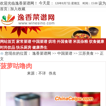
今天是：
欢迎光临逸香菜谱网！
设为
126年8月7日 星期五 时间：15:00
首页
|
加入收藏
网站首页
家常菜谱
中国菜谱
烘培
外国食谱
米面杂粮
饮食健康
时尚饮品
快乐厨房
健康养生
您现在的位置：
逸香菜谱网
>>
中国菜谱
>>
江苏美食
>> 正
文
菠萝咕噜肉
来源：
不详
佚名
点击数：
174