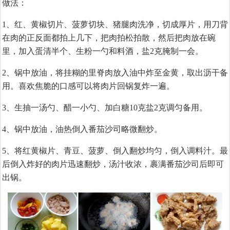
做法：
1、红、黄椒切片、菠萝切块、猪腿肉洗净，切成厚片，用刀背
在肉的正反面都拍上几下，把肉拍松拍散，然后把肉放在碗
里，加入蛋清半个、生粉一勺和料酒，盐2克腌制一会。
2、锅中放油，将挂糊的里脊肉放入油中炸至金黄，取出沥干备
用。喜欢焦脆的口感可以将肉片回锅复炸一遍。
3、生抽一汤勺、醋一小勺、加白糖10克盐2克调匀备用。
4、锅中放油，油热倒入番茄沙司略微翻炒。
5、将红黄椒片、青豆、菠萝、倒入翻炒均匀，倒入调料汁。最
后倒入炸好的肉片迅速翻炒，汤汁收浓，裹满番茄沙司后即可
出锅。