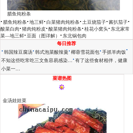
腊鱼炖粉条
腊鱼炖粉条
地三鲜
白菜猪肉炖粉条
土豆烧茄子
酱扒茄子
酸菜白肉
猪肉炖粉皮
酸菜猪肉炖粉条
桂花小窝头
东北家常
菜―地三鲜
豆面（图详解）
东北锅包肉
每日推荐
韩国辣豆腐汤
韩式泡菜酸辣羹
椰蓉雪花面包
手抓羊肉饭
不知这些吃常吃三文鱼容易感染…
有了这些食材相伴，健康
小菜一…
菜谱热图
金汤娃娃菜