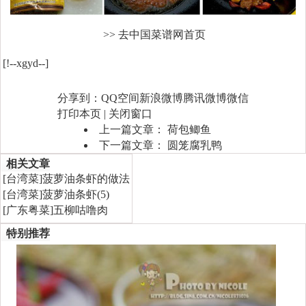
>> 去中国菜谱网首页
[!--xgyd--]
分享到：
QQ空间
新浪微博
腾讯微博
微信
打印本页
|
关闭窗口
上一篇文章：
荷包鲫鱼
下一篇文章：
圆笼腐乳鸭
相关文章
[
台湾菜
]
菠萝油条虾的做法
[
台湾菜
]
菠萝油条虾(5)
[
广东粤菜
]
五柳咕噜肉
特别推荐