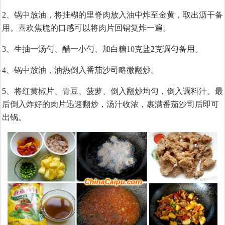
2、锅中放油，将挂糊的里脊肉放入油中炸至金黄，取出沥干备
用。喜欢焦脆的口感可以将肉片回锅复炸一遍。
3、生抽一汤勺、醋一小勺、加白糖10克盐2克调匀备用。
4、锅中放油，油热倒入番茄沙司略微翻炒。
5、将红黄椒片、青豆、菠萝、倒入翻炒均匀，倒入调料汁。最
后倒入炸好的肉片迅速翻炒，汤汁收浓，裹满番茄沙司后即可
出锅。