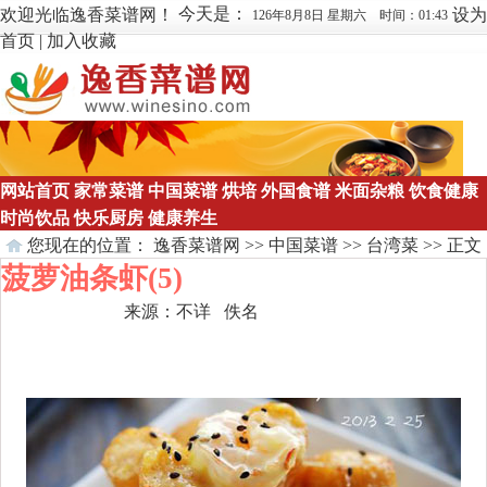
今天是：
欢迎光临逸香菜谱网！
设为
126年8月8日 星期六 时间：01:43
首页
|
加入收藏
网站首页
家常菜谱
中国菜谱
烘培
外国食谱
米面杂粮
饮食健康
时尚饮品
快乐厨房
健康养生
您现在的位置：
逸香菜谱网
>>
中国菜谱
>>
台湾菜
>> 正文
菠萝油条虾(5)
来源：
不详
佚名
点击数：
160