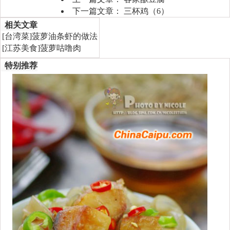
下一篇文章：
三杯鸡（6）
相关文章
[
台湾菜
]
菠萝油条虾的做法
[
江苏美食
]
菠萝咕噜肉
特别推荐