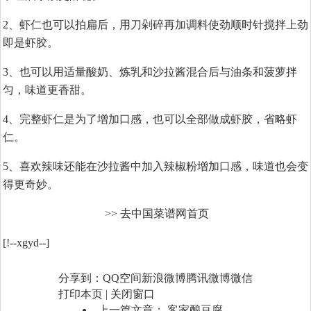
2、虾仁也可以拍扁后，用刀剁碎再加调料使劲顺时针搅拌上劲
即是虾胶。
3、也可以用适量酸奶、炼乳和沙拉酱混合后与油条和菠萝拌
匀，味道更香甜。
4、完整虾仁是为了增加口感，也可以全部做成虾胶，省略虾
仁。
5、喜欢辣味还能在沙拉酱中加入辣椒粉增加口感，味道也会变
得更奇妙。
>> 去中国菜谱网首页
[!--xgyd--]
分享到：
QQ空间
新浪微博
腾讯微博
微信
打印本页
|
关闭窗口
上一篇文章：
客家酿豆腐