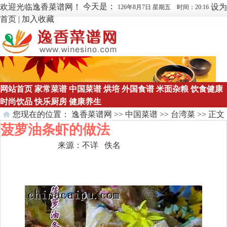
今天是：
欢迎光临逸香菜谱网！
设为
126年8月7日 星期五 时间：20:16
首页
|
加入收藏
网站首页
家常菜谱
中国菜谱
烘培
外国食谱
米面杂粮
饮食健康
时尚饮品
快乐厨房
健康养生
您现在的位置：
逸香菜谱网
>>
中国菜谱
>>
台湾菜
>> 正文
菠萝油条虾的做法
来源：
不详
佚名
点击数：
213