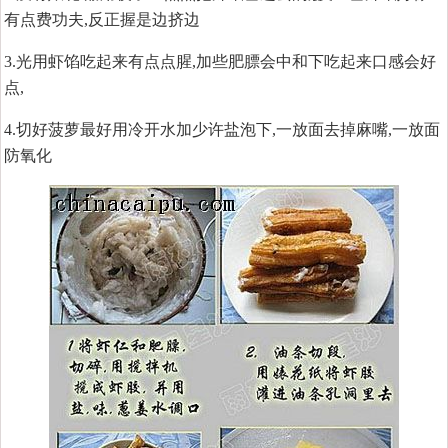
有点费功夫,反正握是边挤边
3.光用虾馅吃起来有点点腥,加些肥膘会中和下吃起来口感会好
点,
4.切好菠萝最好用冷开水加少许盐泡下,一放面去掉麻嘴,一放面
防氧化