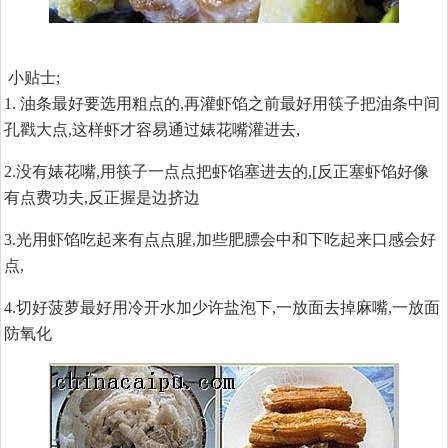
小贴士;
1. 油条最好要选用粗点的,再灌虾馅之前最好用筷子把油条中间
孔戳大点,这样虾才容易通过婊花嘴灌进去,
2.没有婊花嘴,用筷子一点点把虾馅塞进去的,[反正塞虾馅好像
有点费功夫,反正握是边挤边
3.光用虾馅吃起来有点点腥,加些肥膘会中和下吃起来口感会好
点,
4.切好菠萝最好用冷开水加少许盐泡下,一放面去掉麻嘴,一放面
防氧化