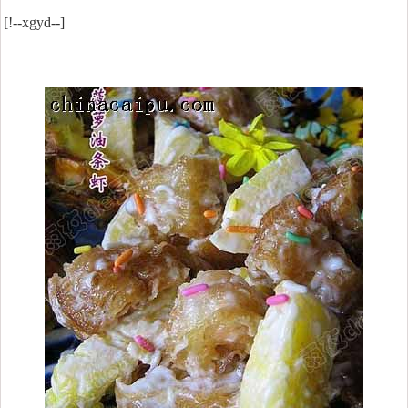
[!--xgyd--]