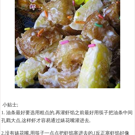
小贴士;
1. 油条最好要选用粗点的,再灌虾馅之前最好用筷子把油条中间
孔戳大点,这样虾才容易通过婊花嘴灌进去,
2.没有婊花嘴,用筷子一点点把虾馅塞进去的,[反正塞虾馅好像