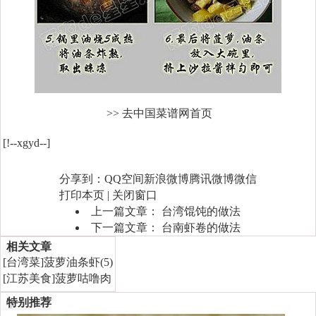
>> 去中国菜谱网首页
[!--xgyd--]
分享到：
QQ空间
新浪微博
腾讯微博
微信
打印本页
|
关闭窗口
上一篇文章：
台湾馄饨的做法
下一篇文章：
台南虾卷的做法
相关文章
[
台湾菜
]
菠萝油条虾(5)
[
江苏美食
]
菠萝咕噜肉
特别推荐