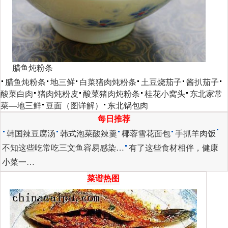
腊鱼炖粉条
腊鱼炖粉条
地三鲜
白菜猪肉炖粉条
土豆烧茄子
酱扒茄子
酸菜白肉
猪肉炖粉皮
酸菜猪肉炖粉条
桂花小窝头
东北家常
菜―地三鲜
豆面（图详解）
东北锅包肉
每日推荐
韩国辣豆腐汤
韩式泡菜酸辣羹
椰蓉雪花面包
手抓羊肉饭
不知这些吃常吃三文鱼容易感染…
有了这些食材相伴，健康
小菜一…
菜谱热图