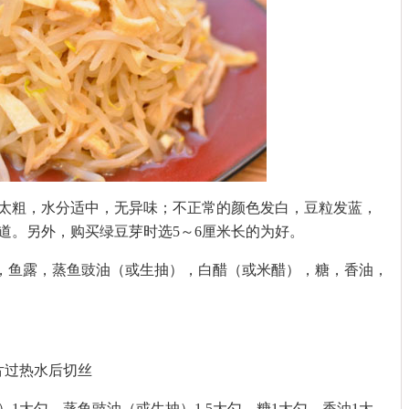
太粗，水分适中，无异味；不正常的颜色发白，豆粒发蓝，
道。另外，购买绿豆芽时选5～6厘米长的为好。
蒜末，鱼露，蒸鱼豉油（或生抽），白醋（或米醋），糖，香油，
4片过热水后切丝
醋）1大勺，蒸鱼豉油（或生抽）1.5大勺，糖1大勺，香油1大