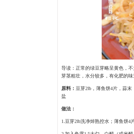
导读：正常的绿豆芽略呈黄色，不
芽茎粗壮，水分较多，有化肥的味
原料：
豆芽2lb，薄鱼饼4片，
盐
做法：
1.豆芽2lb洗净焯熟控水；薄鱼饼
2.加入鱼露1.5大勺，白醋（或米