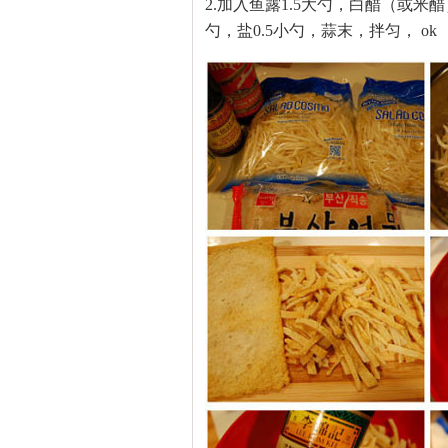
2.加入鱼露1.5大勺，白醋（或米
勺，盐0.5小勺，蒜末，拌匀， ok