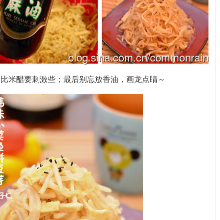
会比米醋要刺激些；最后别忘放香油，画龙点睛～