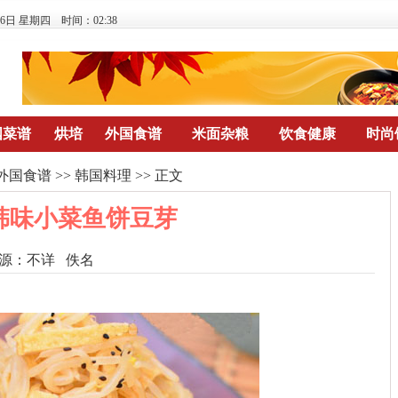
月6日 星期四 时间：02:38
国菜谱
烘培
外国食谱
米面杂粮
饮食健康
时尚
外国食谱
>>
韩国料理
>> 正文
韩味小菜鱼饼豆芽
源：
不详
佚名
点击数：
322