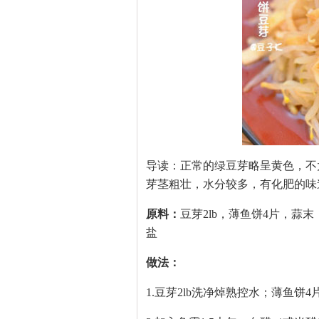
导读：正常的绿豆芽略呈黄色，不
芽茎粗壮，水分较多，有化肥的味
原料：
豆芽2lb，薄鱼饼4片，
盐
做法：
1.豆芽2lb洗净焯熟控水；薄鱼饼