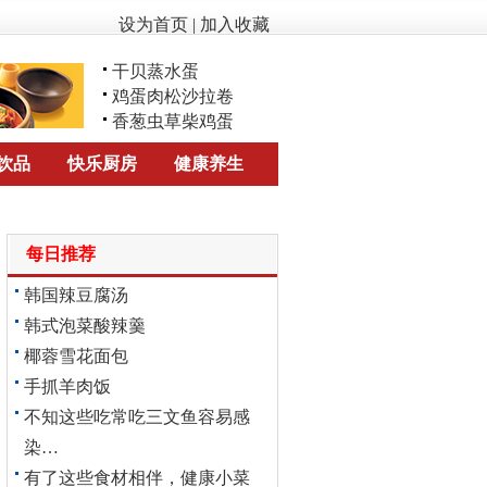
设为首页
|
加入收藏
干贝蒸水蛋
鸡蛋肉松沙拉卷
香葱虫草柴鸡蛋
饮品
快乐厨房
健康养生
每日推荐
韩国辣豆腐汤
韩式泡菜酸辣羹
椰蓉雪花面包
手抓羊肉饭
不知这些吃常吃三文鱼容易感
染…
有了这些食材相伴，健康小菜