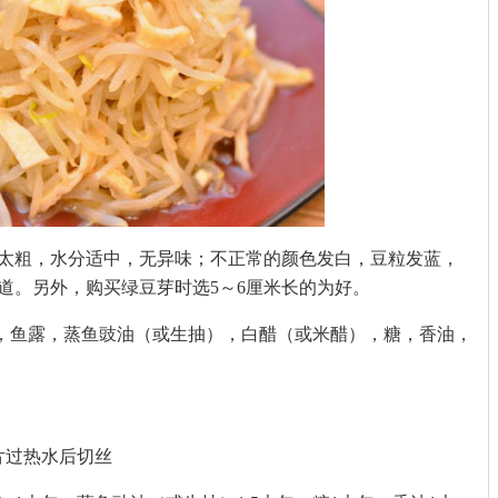
太粗，水分适中，无异味；不正常的颜色发白，豆粒发蓝，
道。另外，购买绿豆芽时选5～6厘米长的为好。
蒜末，鱼露，蒸鱼豉油（或生抽），白醋（或米醋），糖，香油，
4片过热水后切丝