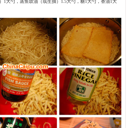
醋）1大勺，蒸鱼豉油（或生抽）1.5大勺，糖1大勺，香油1大