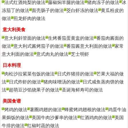
法式红酒炖梨的做法
藤椒焖羊腿的做法
猪肉冻子的做法
冰
冻茄丁的做法
面壳肠子的做法
茭白虾冻的做法
黄瓜粉皮的
做法
煎龙虾肉的做法
意大利美食
更多>>
意大利斜管面的做法
生烤番茄蛋黄盅的做法
番茄肉酱面的
做法
意大利式酱烤茄子的做法
番茄酱意大利面的做法
家常
意大利面的做法
意式肉丸的做法
芝士明虾
日本料理
更多>>
肉松沙拉紫菜包饭的做法
日式炸猪排的做法
芒果大福的做
法
日式炸虾的做法
猪肉味噌汤的做法
日式咸鱼蒸肉饼的做
法
超萌豆沙馅烧果子的做法
圣诞海鲜寿司的做法
美国食谱
更多>>
烤鸡的做法
薯圈鸡翅的做法
蜂蜜烤鸡翅根的做法
鸡蛋牛油
果焗饭的做法
美国牛肉沙爹串的做法
红酒鸡肉的做法
美国
牛排的做法
红椒时蔬的做法