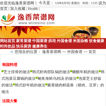
今天是：
欢迎光临逸香菜谱网！
设为
126年8月9日 星期日 时间：13:05
首页
|
加入收藏
|
Health
|
网站首页
家常菜谱
中国菜谱
烘培
外国食谱
米面杂粮
饮食健康
时尚饮品
快乐厨房
健康养生
您现在的位置：
逸香菜谱网
>>
外国食谱
>> 首页
韩国料理
更多>>
芝士排骨的做法
韩式虾肉部队锅的做法
糖醋年糕的做法
韩
式泡菜豆腐锅的做法
鲍鱼海鲜乌鸡汤 的做法
泡菜芝士炒饭
的做法
韩式炒年糕的做法
酱香烧肉鲜蔬卷（猪肉、豆芽）的
做法
法国大餐
更多>>