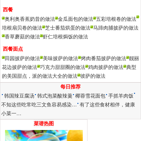
西餐
更多>>
奥利奥香蕉奶昔的做法
金瓜面包的做法
五彩培根卷的做法
培根扇贝卷的做法
芝士番茄烘蛋的做法
马蹄肉脯披萨的做法
香草蘑菇的做法
虾仁培根焗饭的做法
西餐面点
更多>>
田园披萨的做法
美味披萨的做法
烤肉番茄披萨的做法
靓丽
花边披萨的做法
巧克力甜甜圈的做法
鸡肉披萨的做法
典型
的美国甜点，派的做法大全的做法
彼萨的做法
每日推荐
韩国辣豆腐汤
韩式泡菜酸辣羹
椰蓉雪花面包
手抓羊肉饭
不知这些吃常吃三文鱼容易感染…
有了这些食材相伴，健康
小菜一…
菜谱热图