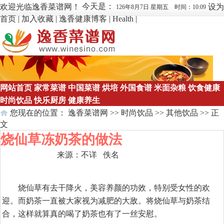
今天是：
欢迎光临逸香菜谱网！
设为
126年8月7日 星期五 时间：10:09
首页
|
加入收藏
|
逸香健康博客
|
Health
|
网站首页
家常菜谱
中国菜谱
烘培
外国食谱
米面杂粮
饮食健康
时尚饮品
快乐厨房
健康养生
您现在的位置：
逸香菜谱网
>>
时尚饮品
>>
其他饮品
>> 正
文
烧仙草冻奶茶的做法
来源：
不详
佚名
点击数：
600
烧仙草有去干降火，美容养颜的功效，特别受女性的欢
迎。而奶茶一直被大家视为减肥的大敌。将烧仙草与奶茶结
合，这样就算真的喝了奶茶也有了一丝安慰。