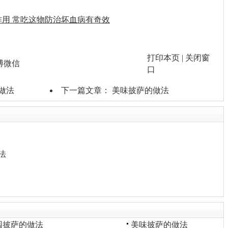
用 常吃这物防治坏血病有奇效
打印本页
|
关闭窗
博
微信
口
做法
下一篇文章：
美味披萨的做法
法
园披萨的做法
美味披萨的做法