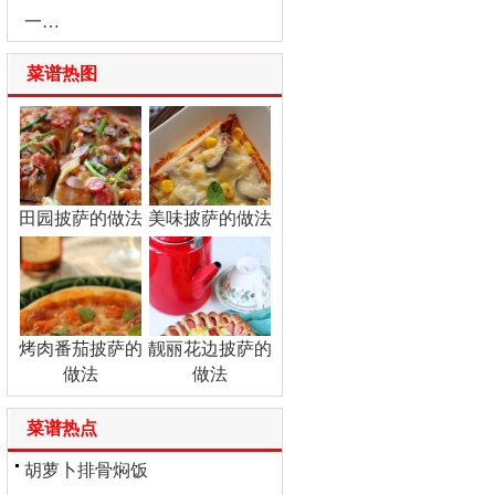
一…
菜谱热图
田园披萨的做法
美味披萨的做法
烤肉番茄披萨的
靓丽花边披萨的
做法
做法
菜谱热点
胡萝卜排骨焖饭