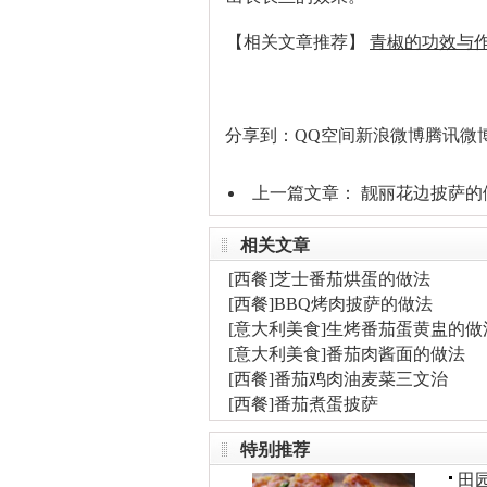
【相关文章推荐】
青椒的功效与作
分享到：
QQ空间
新浪微博
腾讯微
上一篇文章：
靓丽花边披萨的
相关文章
[
西餐
]
芝士番茄烘蛋的做法
[
西餐
]
BBQ烤肉披萨的做法
[
意大利美食
]
生烤番茄蛋黄盅的做
[
意大利美食
]
番茄肉酱面的做法
[
西餐
]
番茄鸡肉油麦菜三文治
[
西餐
]
番茄煮蛋披萨
特别推荐
田