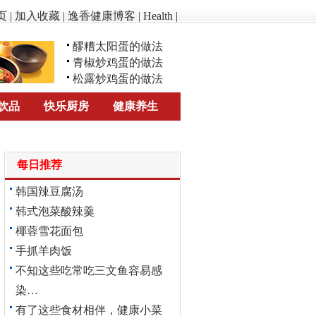
页
|
加入收藏
|
逸香健康博客
|
Health
|
醪糟太阳蛋的做法
青椒炒鸡蛋的做法
松露炒鸡蛋的做法
饮品
快乐厨房
健康养生
每日推荐
韩国辣豆腐汤
韩式泡菜酸辣羹
椰蓉雪花面包
手抓羊肉饭
不知这些吃常吃三文鱼容易感
染…
有了这些食材相伴，健康小菜