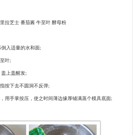
里拉芝士 番茄酱 牛至叶 酵母粉
再倒入适量的水和面;
至叶;
盖上盖醒发;
指按下去不圆洞不反弹;
，用手掌按压，使之时间薄边缘厚铺满蒸个模具底面;