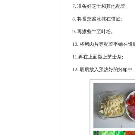
7. 准备好芝士和其他配菜;
8. 将番茄酱涂抹在饼底;
9. 再撒些牛至叶粉;
10. 将烤肉片等配菜平铺在饼底
11.再在上面撒上芝士条;
12. 最后放入预热好的烤箱中，上