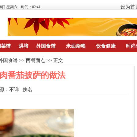
设为首
月8日 星期六 时间：02:41
国菜谱
烘培
外国食谱
米面杂粮
饮食健康
时尚
外国食谱
>>
西餐面点
>> 正文
肉番茄披萨的做法
源：
不详
佚名
点击数：
792