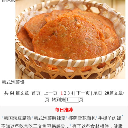
韩式泡菜饼
共
64
篇文章 首页 | 上一页 |
1
2
3
4
|
下一页
|
尾页
20
篇文章/
页 转到第
页
每日推荐
韩国辣豆腐汤
韩式泡菜酸辣羹
椰蓉雪花面包
手抓羊肉饭
不知这些吃常吃三文鱼容易感染…
有了这些食材相伴，健康