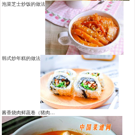
泡菜芝士炒饭的做法
韩式炒年糕的做法
酱香烧肉鲜蔬卷（猪肉…