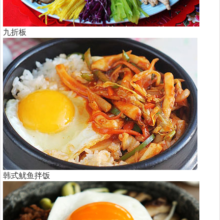
九折板
韩式鱿鱼拌饭