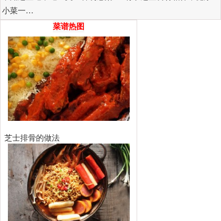
小菜一…
菜谱热图
芝士排骨的做法