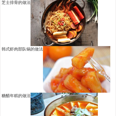
芝士排骨的做法
韩式虾肉部队锅的做法
糖醋年糕的做法