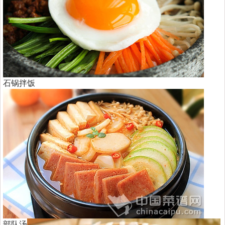
石锅拌饭
部队汤