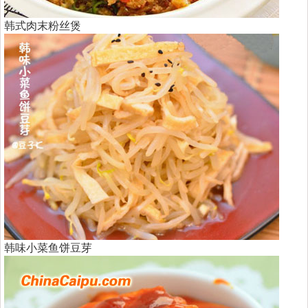
韩式肉末粉丝煲
韩味小菜鱼饼豆芽