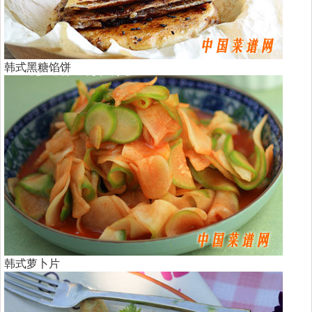
韩式黑糖馅饼
韩式萝卜片