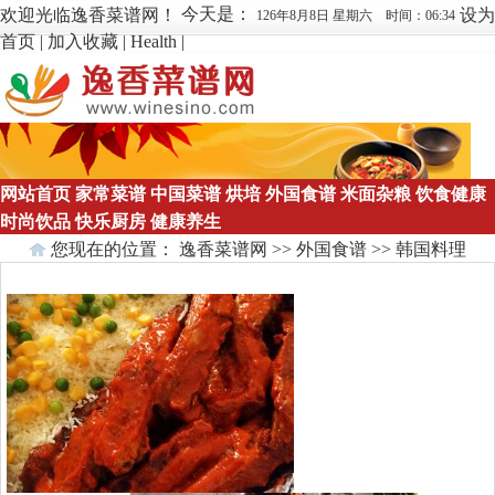
今天是：
欢迎光临逸香菜谱网！
设为
126年8月8日 星期六 时间：06:34
首页
|
加入收藏
|
Health
|
网站首页
家常菜谱
中国菜谱
烘培
外国食谱
米面杂粮
饮食健康
时尚饮品
快乐厨房
健康养生
您现在的位置：
逸香菜谱网
>>
外国食谱
>>
韩国料理