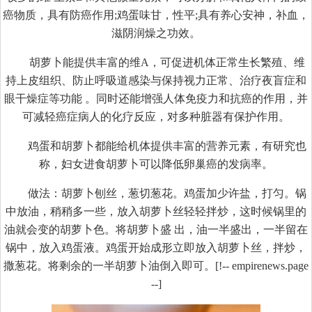
癌物质，具有防癌作用;鸡蛋味甘，性平;具有养心安神，补血，
滋阴润燥之功效。
胡萝卜能提供丰富的维A，可促进机体正常生长繁殖、维
持上皮组织、防止呼吸道感染与保持视力正常、治疗夜盲症和
眼干燥症等功能 。同时还能增强人体免疫力和抗癌的作用，并
可减轻癌症病人的化疗反应，对多种脏器有保护作用。
鸡蛋和胡萝卜都能给机体提供丰富的营养元素，有研究也
称，妇女进食胡萝卜可以降低卵巢癌的发病率。
做法：胡萝卜刨丝，葱切葱花。鸡蛋加少许盐，打匀。锅
中放油，稍稍多一些，放入胡萝卜丝轻轻拌炒，这时候锅里的
油就会变的胡萝卜色。将胡萝卜盛 出，油一半盛出，一半留在
锅中，放入鸡蛋液。鸡蛋开始成形立即放入胡萝卜丝，拌炒，
撒葱花。将剩余的一半胡萝卜油倒入即可。[!-- empirenews.page
--]