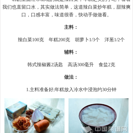
我们也直留口水，其实做法简单，这道辣白菜炒年糕，甜辣爽
口，口感丰富，味道很香，快动手做做看。
主料：
辣白菜100克 年糕200克 胡萝卜1/3个 洋葱1/2个
辅料：
韩式辣椒酱2汤匙 高汤300毫升 食盐2克
做法：
1.主料准备好;年糕放入冷水中浸泡约30分钟