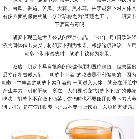
你知道吗，胡萝卜是“蔬中六友”之一，蔬中六友包括胡萝
卜、南瓜、番茄、苦瓜、大蒜、黑木耳。由于胡萝卜对人体具
有多方面的保健功能，李时珍称之为“菜蔬之王”。 胡萝卜
下酒真有毒吗
胡萝卜现已是世界公认的营养佳品。1991年1月1日欧洲经
济共同体作出决议，将胡萝卜列为水果。根据这项决议，在用
胡萝卜制作蜜饯时，胡萝卜被称为水果。
诚然，胡萝卜具有很高的保健作用和医疗价值，但美国食
品专家却告诫人们：“胡萝卜下酒”的吃法是不利健康的。因为
胡萝卜中丰富的胡萝卜素和酒精 一同进入人体，就会在肝脏中
产生毒素，引起肝病。所在，人们要改变“胡萝卜下酒”的传统
吃法，胡萝卜不宜做下酒菜，饮酒时也不要服用胡萝卜素营养
剂，特别 是在饮用胡萝卜汁后不要马上饮酒，以免危害健康。