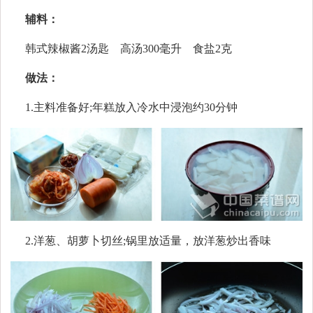
辅料：
韩式辣椒酱2汤匙 高汤300毫升 食盐2克
做法：
1.主料准备好;年糕放入冷水中浸泡约30分钟
2.洋葱、胡萝卜切丝;锅里放适量，放洋葱炒出香味