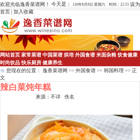
今天是：
欢迎光临逸香菜谱网！
设为
126年8月8日 星期六 时间：22:53
首页
|
加入收藏
网站首页
家常菜谱
中国菜谱
烘培
外国食谱
米面杂粮
饮食健康
时尚饮品
快乐厨房
健康养生
您现在的位置：
逸香菜谱网
>>
外国食谱
>>
韩国料理
>> 正
文
辣白菜炖年糕
来源：
不详
佚名
点击数：
327