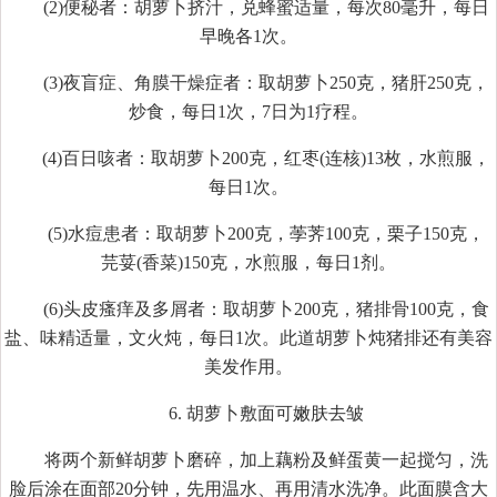
(2)便秘者：胡萝卜挤汁，兑蜂蜜适量，每次80毫升，每日
早晚各1次。
(3)夜盲症、角膜干燥症者：取胡萝卜250克，猪肝250克，
炒食，每日1次，7日为1疗程。
(4)百日咳者：取胡萝卜200克，红枣(连核)13枚，水煎服，
每日1次。
(5)水痘患者：取胡萝卜200克，荸荠100克，栗子150克，
芫荽(香菜)150克，水煎服，每日1剂。
(6)头皮瘙痒及多屑者：取胡萝卜200克，猪排骨100克，食
盐、味精适量，文火炖，每日1次。此道胡萝卜炖猪排还有美容
美发作用。
6. 胡萝卜敷面可嫩肤去皱
将两个新鲜胡萝卜磨碎，加上藕粉及鲜蛋黄一起搅匀，洗
脸后涂在面部20分钟，先用温水、再用清水洗净。此面膜含大