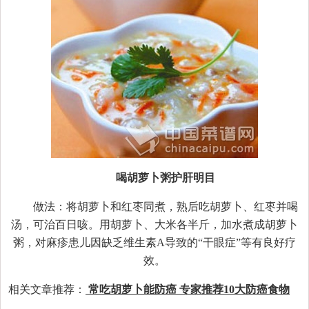
喝胡萝卜粥护肝明目
做法：将胡萝卜和红枣同煮，熟后吃胡萝卜、红枣并喝
汤，可治百日咳。用胡萝卜、大米各半斤，加水煮成胡萝卜
粥，对麻疹患儿因缺乏维生素A导致的“干眼症”等有良好疗
效。
相关文章推荐：
常吃胡萝卜能防癌 专家推荐10大防癌食物