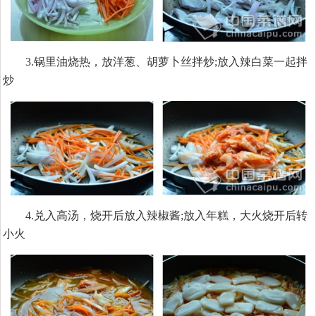
3.锅里油烧热，放洋葱、胡萝卜丝拌炒;放入辣白菜一起拌
炒
4.兑入高汤，烧开后放入辣椒酱;放入年糕，大火烧开后转
小火