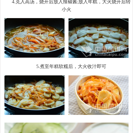
4.兑入高汤，烧开后放入辣椒酱;放入年糕，大火烧开后转
小火
5.煮至年糕软糯后，大火收汁即可