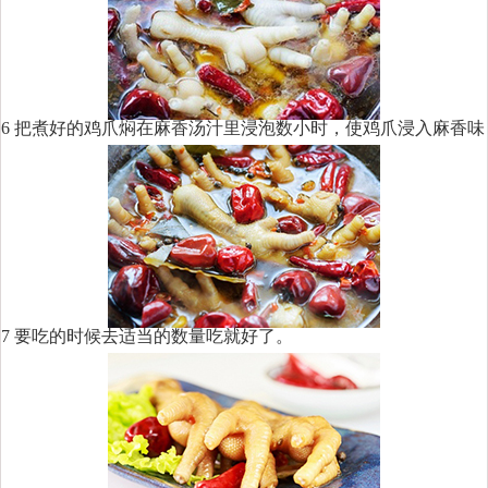
6 把煮好的鸡爪焖在麻香汤汁里浸泡数小时，使鸡爪浸入麻香味
7 要吃的时候去适当的数量吃就好了。