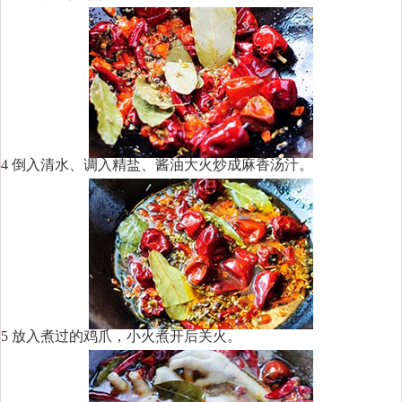
4 倒入清水、调入精盐、酱油大火炒成麻香汤汁。
5 放入煮过的鸡爪，小火煮开后关火。