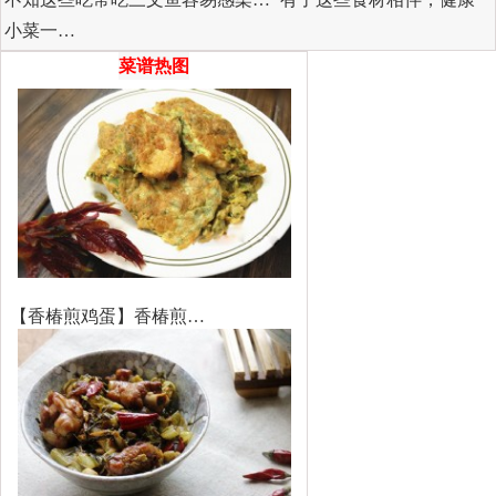
小菜一…
菜谱热图
【香椿煎鸡蛋】香椿煎…