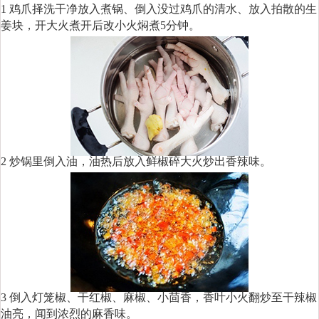
1 鸡爪择洗干净放入煮锅、倒入没过鸡爪的清水、放入拍散的生
姜块，开大火煮开后改小火焖煮5分钟。
2 炒锅里倒入油，油热后放入鲜椒碎大火炒出香辣味。
3 倒入灯笼椒、干红椒、麻椒、小茴香，香叶小火翻炒至干辣椒
油亮，闻到浓烈的麻香味。