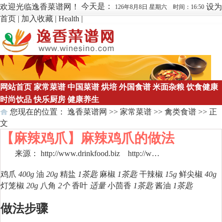
今天是：
欢迎光临逸香菜谱网！
设为
126年8月8日 星期六 时间：16:50
首页
|
加入收藏
|
Health
|
网站首页
家常菜谱
中国菜谱
烘培
外国食谱
米面杂粮
饮食健康
时尚饮品
快乐厨房
健康养生
您现在的位置：
逸香菜谱网
>>
家常菜谱
>>
禽类食谱
>> 正
文
【麻辣鸡爪】麻辣鸡爪的做法
来源： http://www.drinkfood.biz
http://w…
点击数：
856
鸡爪
400g
油
20g
精盐
1茶匙
麻椒
1茶匙
干辣椒
15g
鲜尖椒
40g
灯笼椒
20g
八角
2个
香叶
适量
小茴香
1茶匙
酱油
1茶匙
做法步骤