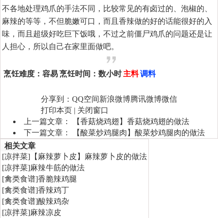
不各地处理鸡爪的手法不同，比较常见的有卤过的、泡椒的、
麻辣的等等，不但脆嫩可口，而且香辣做的好的话能很好的入
味，而且超级好吃巨下饭哦，不过之前僵尸鸡爪的问题还是让
人担心，所以自己在家里面做吧。
烹饪难度：
容易
烹饪时间：
数小时
主料
调料
分享到：
QQ空间
新浪微博
腾讯微博
微信
打印本页
|
关闭窗口
上一篇文章：
【香菇烧鸡翅】香菇烧鸡翅的做法
下一篇文章：
【酸菜炒鸡腿肉】酸菜炒鸡腿肉的做法
相关文章
[
凉拌菜
]
【麻辣萝卜皮】麻辣萝卜皮的做法
[
凉拌菜
]
麻辣牛筋的做法
[
禽类食谱
]
香脆辣鸡腿
[
禽类食谱
]
香辣鸡丁
[
禽类食谱
]
酸辣鸡杂
[
凉拌菜
]
麻辣凉皮