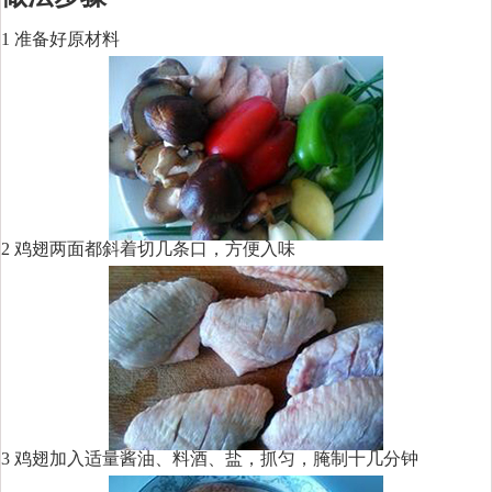
1 准备好原材料
2 鸡翅两面都斜着切几条口，方便入味
3 鸡翅加入适量酱油、料酒、盐，抓匀，腌制十几分钟