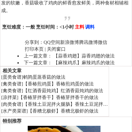
发的软嫩，香菇吸收了鸡肉的鲜香愈发鲜美，两种食材相辅相
成。
烹饪难度：
一般
烹饪时间：
<1小时
主料
调料
分享到：
QQ空间
新浪微博
腾讯微博
微信
打印本页
|
关闭窗口
上一篇文章：
【蒜香鸡翅】蒜香鸡翅的做法
下一篇文章：
【麻辣鸡爪】麻辣鸡爪的做法
相关文章
[
蛋类食谱
]
鹌鹑蛋蒸香菇的做法
[
禽类食谱
]
【香椿煎鸡蛋】香椿煎鸡蛋的做法
[
禽类食谱
]
【红酒香菇炖鸡】红酒香菇炖鸡的做法
[
凉拌菜
]
【香椿芽拌香干】香椿芽拌香干的做法
[
肉类食谱
]
【香辣土豆泥拌火腿肠】香辣土豆泥拌…
[
水产类菜谱
]
【香糟北极虾】香糟北极虾的做法
特别推荐