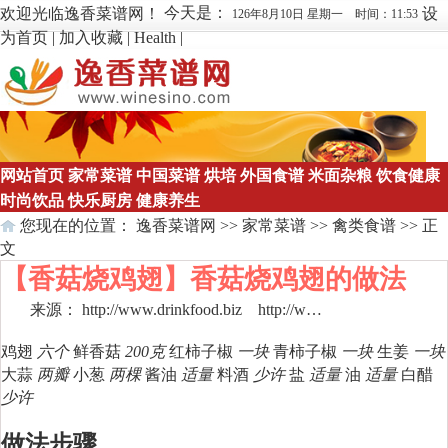
今天是：
欢迎光临逸香菜谱网！
设
126年8月10日 星期一 时间：11:53
为首页
|
加入收藏
|
Health
|
网站首页
家常菜谱
中国菜谱
烘培
外国食谱
米面杂粮
饮食健康
时尚饮品
快乐厨房
健康养生
您现在的位置：
逸香菜谱网
>>
家常菜谱
>>
禽类食谱
>> 正
文
【香菇烧鸡翅】香菇烧鸡翅的做法
来源： http://www.drinkfood.biz
http://w…
点击数：
775
鸡翅
六个
鲜香菇
200克
红柿子椒
一块
青柿子椒
一块
生姜
一块
大蒜
两瓣
小葱
两棵
酱油
适量
料酒
少许
盐
适量
油
适量
白醋
少许
做法步骤