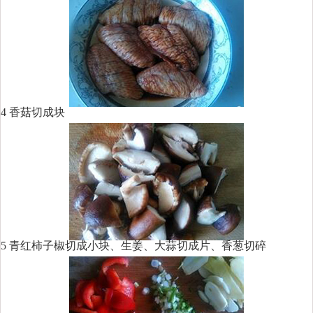
4 香菇切成块
5 青红柿子椒切成小块、生姜、大蒜切成片、香葱切碎