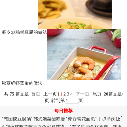
虾皮炒鸡蛋豆腐的做法
秋葵鲜虾蒸蛋的做法
共
75
篇文章 首页 | 上一页 |
1
2
3
4
|
下一页
|
尾页
20
篇文章/
页 转到第
页
每日推荐
韩国辣豆腐汤
韩式泡菜酸辣羹
椰蓉雪花面包
手抓羊肉饭
不知这些吃常吃三文鱼容易感染…
有了这些食材相伴，健康