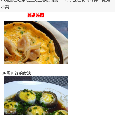
小菜一…
菜谱热图
鸡蛋煎饺的做法