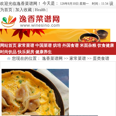
今天是：
欢迎光临逸香菜谱网！
设
126年8月10日 星期一 时间：11:54
为首页
|
加入收藏
|
Health
|
网站首页
家常菜谱
中国菜谱
烘培
外国食谱
米面杂粮
饮食健康
时尚饮品
快乐厨房
健康养生
您现在的位置：
逸香菜谱网
>>
家常菜谱
>>
蛋类食谱