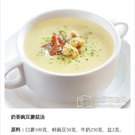
奶香豌豆蘑菇汤
原料：
口蘑100克、鲜豌豆50克、牛奶250克、盐2克。