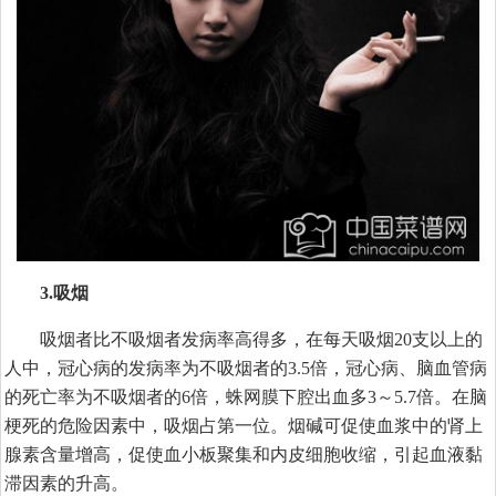
3.吸烟
吸烟者比不吸烟者发病率高得多，在每天吸烟20支以上的
人中，冠心病的发病率为不吸烟者的3.5倍，冠心病、脑血管病
的死亡率为不吸烟者的6倍，蛛网膜下腔出血多3～5.7倍。在脑
梗死的危险因素中，吸烟占第一位。烟碱可促使血浆中的肾上
腺素含量增高，促使血小板聚集和内皮细胞收缩，引起血液黏
滞因素的升高。