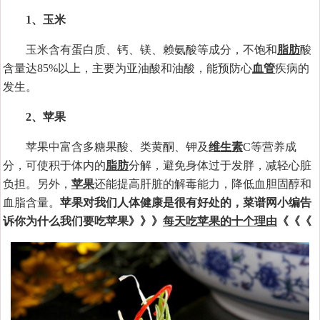
1、玉米
玉米含有蛋白质、钙、镁、赖氨酸等成分，不饱和
脂肪
酸
含量达85%以上，主要为亚油酸和油酸，能预防心
血管
疾病的
发生。
2、苹果
苹果中富含多糖果酸、类黄酮、钾及
维生素
C等营养成
分，可使积于体内的
脂肪
分解，避免身体过于发胖，减轻心脏
负担。另外，
苹果
还能提高肝脏的解毒能力，降低血胆固醇和
血脂含量。
苹果对我们人体健康是很有好处的，菜谱网小编告
诉你为什么我们要吃苹果》》》
每天吃苹果的十个理由
《《《