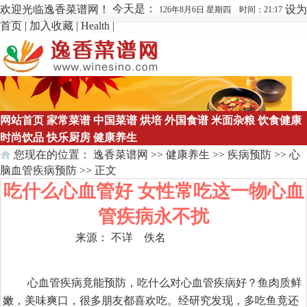
今天是：
欢迎光临逸香菜谱网！
设为
126年8月6日 星期四 时间：21:17
首页
|
加入收藏
|
Health
|
网站首页
家常菜谱
中国菜谱
烘培
外国食谱
米面杂粮
饮食健康
时尚饮品
快乐厨房
健康养生
您现在的位置：
逸香菜谱网
>>
健康养生
>>
疾病预防
>>
心
脑血管疾病预防
>> 正文
吃什么心血管好 女性常吃这一物心血
管疾病永不扰
来源： 不详 佚名
点击数：
226
心血管疾病竟能预防，吃什么对心血管疾病好？鱼肉质鲜
嫩，美味爽口，很多朋友都喜欢吃。经研究发现，多吃鱼竟还