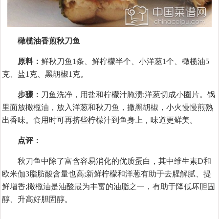
橄榄油香煎秋刀鱼
原料：
鲜秋刀鱼1条、鲜柠檬半个、小洋葱1个、橄榄油5
克、盐1克、黑胡椒1克。
步骤：
刀鱼洗净，用盐和柠檬汁腌渍;洋葱切成小圈片。锅
里面放橄榄油，放入洋葱和秋刀鱼，撒黑胡椒，小火慢慢煎熟
出香味。食用时可再挤些柠檬汁到鱼身上，味道更鲜美。
点评：
秋刀鱼中除了富含容易消化的优质蛋白，其中维生素D和
欧米伽3脂肪酸含量也高;新鲜柠檬和洋葱有助于去腥解腻、提
鲜增香;橄榄油是油酸最为丰富的油脂之一，有助于降低坏胆固
醇、升高好胆固醇。