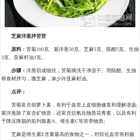
芝麻洋葱拌苦苣
原料：
苦菊100克、紫洋葱50克、芝麻5克、陈醋5克、生抽
3克、亚麻籽油1克。
步骤：
洋葱切成细丝，苦菊摘洗干净沥干。用陈醋、生抽
将食材拌匀，撒芝麻，淋少许亚麻籽油。
点评：
苦菊富含胡萝卜素，有利于血管上皮细胞修复和缓解溃疡;
紫洋葱除了富含矿物质，还富含抗氧化物质花青素，以及有利
于降压降脂的前列腺素A、维生素C等营养物质;
芝麻是维生素E含量最高的食物之一，对软化血管有积极