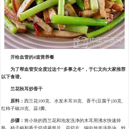
开给血管的4道营养餐
为了帮血管安全度过这个“多事之冬”，于仁文向大家推荐
以下食谱。
兰花秋耳炒香干
原料：
西兰花100克、水发木耳30克、香干(豆腐干)30克、
红柿子椒20克、蒜3瓣。
步骤：
将小块的西兰花和泡发洗净的木耳用沸水快速焯
熟。柿子椒和香干切成菱形片、蒜切片。锅中放半汤匙油，炒