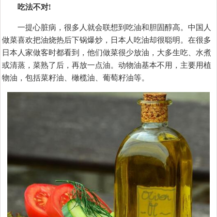
吃法不对!
一提心脏病，很多人就会联想到吃油和胆固醇高。中国人
做菜喜欢把油烧热后下锅爆炒，日本人吃油却很聪明。在很多
日本人家做客时都看到，他们做菜很少放油，大多生吃、水煮
或清蒸，菜熟了后，再放一点油。动物油基本不用，主要用植
物油，包括菜籽油、橄榄油、葡萄籽油等。