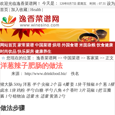
今天是：
欢迎光临逸香菜谱网！
设为
126年8月7日 星期五 时间：07:31
首页
|
加入收藏
|
Health
|
网站首页
家常菜谱
中国菜谱
烘培
外国食谱
米面杂粮
饮食健康
时尚饮品
快乐厨房
健康养生
您现在的位置：
逸香菜谱网
>>
中国菜谱
>>
客家菜
>> 正文
洋葱辣子肥肠的做法
来源： http://www.drinkfood.biz/ 佚名
点击数：
295
猪大肠
500g
洋葱
半个
尖椒
2个
蒜
4瓣
姜
1块
干辣椒
8个
葱
1棵
卤水
1块
鸡粉
半勺
白糖
半勺
八角
4个
香叶
3片
花椒
1把
豆瓣
酱
1勺
植物油
适量
水
适量
黄酒
2勺
做法步骤