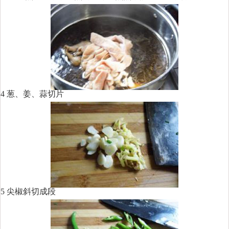
4 葱、姜、蒜切片
5 尖椒斜切成段