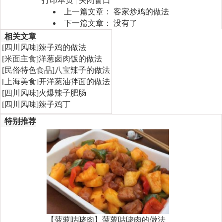
打印本页
|
关闭窗口
上一篇文章：
客家炒鸡的做法
下一篇文章： 没有了
相关文章
[
四川风味
]
辣子鸡的做法
[
米面主食
]
洋葱卤肉饭的做法
[
民俗特色食品
]
八宝辣子的做法
[
上海美食
]
开洋葱油拌面的做法
[
四川风味
]
火爆辣子肥肠
[
四川风味
]
辣子鸡丁
特别推荐
【菠萝咕咾肉】菠萝咕咾肉的做法