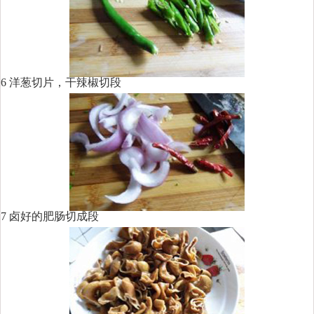
6 洋葱切片，干辣椒切段
7 卤好的肥肠切成段