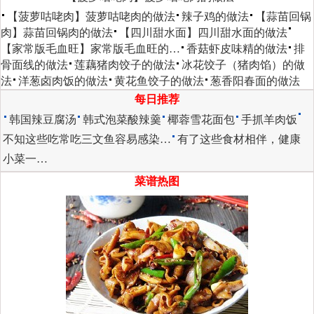
【菠萝咕咾肉】菠萝咕咾肉的做法
辣子鸡的做法
【蒜苗回锅
肉】蒜苗回锅肉的做法
【四川甜水面】四川甜水面的做法
【家常版毛血旺】家常版毛血旺的…
香菇虾皮味精的做法
排
骨面线的做法
莲藕猪肉饺子的做法
冰花饺子（猪肉馅）的做
法
洋葱卤肉饭的做法
黄花鱼饺子的做法
葱香阳春面的做法
每日推荐
韩国辣豆腐汤
韩式泡菜酸辣羹
椰蓉雪花面包
手抓羊肉饭
不知这些吃常吃三文鱼容易感染…
有了这些食材相伴，健康
小菜一…
菜谱热图