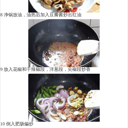
8 净锅放油，油热后加入豆瓣酱炒出红油
9 放入花椒和干辣椒段，洋葱段，尖椒段炒香
10 倒入肥肠煸炒