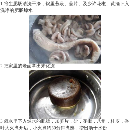
1 将生肥肠清洗干净，锅里葱段、姜片、及少许花椒、黄酒下入
洗净的肥肠焯水
2 把家里的老卤拿出来化冻
3 卤水里下入焯水的肥肠，加姜片，盐，花椒，八角，桂皮，香
叶大火煮开后，小火煮约30分钟煮熟，捞出沥干水份