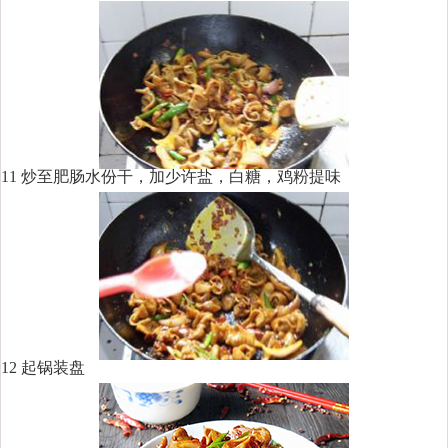
11 炒至肥肠水份干，加少许盐，白糖，鸡粉提味
12 起锅装盘