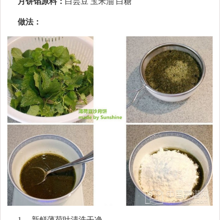
月饼馅原料：
白芸豆 玉米油 白糖
做法：
1、 新鲜薄荷叶清洗干净。