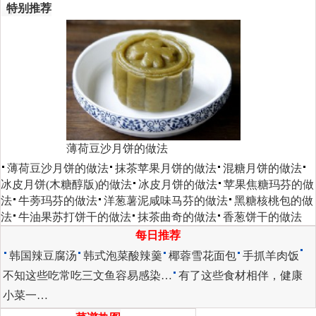
特别推荐
薄荷豆沙月饼的做法
薄荷豆沙月饼的做法
抹茶苹果月饼的做法
混糖月饼的做法
冰皮月饼(木糖醇版)的做法
冰皮月饼的做法
苹果焦糖玛芬的做
法
牛蒡玛芬的做法
洋葱薯泥咸味马芬的做法
黑糖核桃包的做
法
牛油果苏打饼干的做法
抹茶曲奇的做法
香葱饼干的做法
每日推荐
韩国辣豆腐汤
韩式泡菜酸辣羹
椰蓉雪花面包
手抓羊肉饭
不知这些吃常吃三文鱼容易感染…
有了这些食材相伴，健康
小菜一…