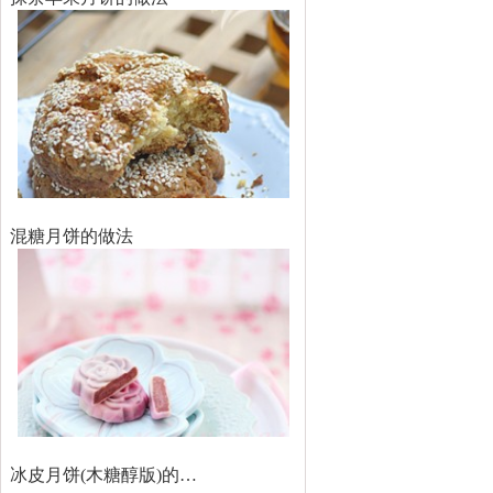
混糖月饼的做法
冰皮月饼(木糖醇版)的…