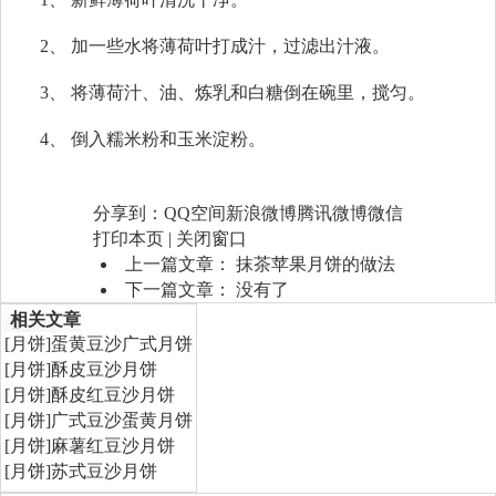
2、 加一些水将薄荷叶打成汁，过滤出汁液。
3、 将薄荷汁、油、炼乳和白糖倒在碗里，搅匀。
4、 倒入糯米粉和玉米淀粉。
分享到：
QQ空间
新浪微博
腾讯微博
微信
打印本页
|
关闭窗口
上一篇文章：
抹茶苹果月饼的做法
下一篇文章： 没有了
相关文章
[
月饼
]
蛋黄豆沙广式月饼
[
月饼
]
酥皮豆沙月饼
[
月饼
]
酥皮红豆沙月饼
[
月饼
]
广式豆沙蛋黄月饼
[
月饼
]
麻薯红豆沙月饼
[
月饼
]
苏式豆沙月饼