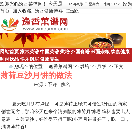
今天是：
欢迎光临逸香菜谱网！
设为
126年8月8日 星期六 时间：17:26
首页
|
加入收藏
|
逸香健康博客
|
Health
|
网站首页
家常菜谱
中国菜谱
烘培
外国食谱
米面杂粮
饮食健康
时尚饮品
快乐厨房
健康养生
您现在的位置：
逸香菜谱网
>>
烘培
>>
月饼
>> 正文
薄荷豆沙月饼的做法
来源：
不详
佚名
点击数：
981
夏天吃月饼有点怪，可是薄荷正绿怎可错过?外面的商家
创意无穷，那咱今天也来个清凉版的薄荷月饼吧!馅料也要出人
意表，白芸豆沙，好吃得不得了呢!小巧月饼做好了，吃一口，
满嘴薄荷香!