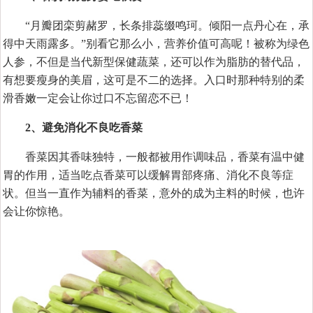
“月瓣团栾剪赭罗，长条排蕊缀鸣珂。倾阳一点丹心在，承
得中天雨露多。”别看它那么小，营养价值可高呢！被称为绿色
人参，不但是当代新型保健蔬菜，还可以作为脂肪的替代品，
有想要瘦身的美眉，这可是不二的选择。入口时那种特别的柔
滑香嫩一定会让你过口不忘留恋不已！
2、避免消化不良吃香菜
香菜因其香味独特，一般都被用作调味品，香菜有温中健
胃的作用，适当吃点香菜可以缓解胃部疼痛、消化不良等症
状。但当一直作为辅料的香菜，意外的成为主料的时候，也许
会让你惊艳。