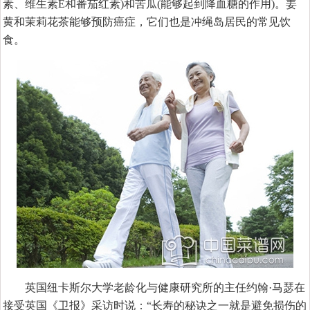
素、维生素E和番茄红素)和苦瓜(能够起到降血糖的作用)。姜
黄和茉莉花茶能够预防癌症，它们也是冲绳岛居民的常见饮
食。
英国纽卡斯尔大学老龄化与健康研究所的主任约翰·马瑟在
接受英国《卫报》采访时说：“长寿的秘诀之一就是避免损伤的