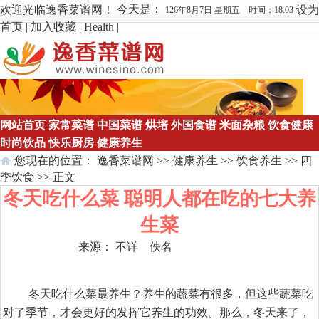
今天是：
欢迎光临逸香菜谱网！
设为
126年8月7日 星期五 时间：18:03
首页
|
加入收藏
|
Health
|
网站首页
家常菜谱
中国菜谱
烘培
外国食谱
米面杂粮
饮食健康
时尚饮品
快乐厨房
健康养生
您现在的位置：
逸香菜谱网
>>
健康养生
>>
饮食养生
>>
四
季饮食
>> 正文
冬天吃什么菜 聪明人都在吃的七大养
生菜
来源： 不详 佚名
点击数：
236
冬天吃什么菜最养生？养生的蔬菜有很多，但这些蔬菜吃
对了季节，才会更好的发挥它养生的功效。那么，冬天来了，