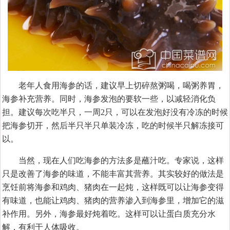
老年人食用海参的话，建议早上切碎熬粥喝，喝粥养胃，
海参补充营养。同时，海参发泡的要软一些，以减轻消化负
担。建议每次吃半只，一周2只，可以在发泡好没有冷冻的时候
把海参切开，然后半只半只单装冷冻，吃的时候半只解冻接可
以。
当然，现在人们吃海参的方法多是蘸汁吃。专家说，这样
只是改善了海参的味道，不能丰富其营养。其实较好的做法是
烹饪前将海参和鸡肉、猪肉在一起炖，这样既可以让海参变得
有味道，也能让鸡肉、猪肉的营养渗入到海参里，增加它的滋
补作用。另外，海参最好炖着吃。这样可以让蛋白质充分水
解，有利于人体吸收。