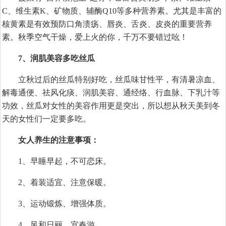
C、维生素K、矿物质、辅酶Q10等多种营养素。尤其是丰富的
核黄素是有效预防口角溃疡、唇炎、舌炎、皮炎的重要营养
素。秋季空气干燥，爱上火的你，千万不要错过吆！
7、润肌美容多吃丝瓜
立秋过后的丝瓜特别好吃，丝瓜味甘性平，有清暑凉血、
解毒通便、祛风化痰、润肌美容、通经络、行血脉、下乳汁等
功效，丝瓜对女性的美容作用更是突出，所以想从秋天美到冬
天的女性们一定要多吃。
女人养生的注意事项：
1、早睡早起，不可恋床。
2、着装适宜、注意保暖。
3、运动锻炼、增强体质。
4、风和日丽、宜春游。