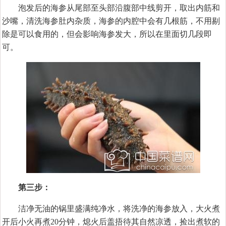
泡发后的海参从尾部至头部沿腹部中线剪开，取出内筋和
沙嘴，清洗海参肚内杂质，海参的内腔中会有几根筋，不用剔
除是可以食用的，但会影响海参发大，所以在里面切几段即
可。
第三步：
洁净无油的锅里盛满纯净水，将洗净的海参放入，大火煮
开后小火再煮20分钟，熄火后盖捂待其自然凉透，捡出煮软的