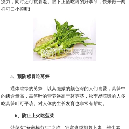
疫力，同时还可抗衰老。眼下正值吃藕的好季节，快来做一两
样可口小菜吧!
5、预防感冒吃莴笋
通体碧绿的莴笋，以其脆嫩的颜色深的人们喜爱，莴笋中
的碘含量高，莴笋叶的营养远高于莴笋茎，秋季易咳嗽的人多
吃莴笋叶可平咳。对人体的生长发育也非常有帮助。
6、防止上火吃菠菜
菠菜有“营养模范生”之称，它富含类胡萝卜素、维生素