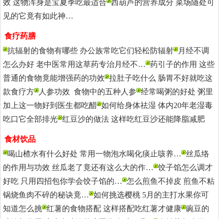
效 这物浑身是宝夏季吃最适合
西葫芦的营养成分 菜场随处可
见的它竟有如此神…
食疗药膳
更多>>
抗辐射的食物有哪些 办公族常吃它们轻松防辐射
月经不调
怎么办好 老中医常用这草药专治月经不…
药引子的作用 这些
普通的食物竟能增强药的功效
拉肚子吃什么 肠胃不好就吃这
款食疗方
人参功效 食物中的五种人参
经常喝粥的好处 粥里
加上这一物好到医生都吃醋
如何给身体祛湿 体内20年老湿毒
吃口它全部排光
红豆沙的做法 这样吃红豆沙还能降脂减肥
食材饮品
更多>>
喝山楂水有什么好处 常用一物泡水喝化痰止咳养…
丝瓜络
的作用与功效 丝瓜老了竟还有这么大的作…
饺子馅怎么调才
好吃 只用四招包你学会饺子馅的…
怎么煎鱼不掉皮 煎鱼不粘
锅烧鱼肉不碎的秘诀竟…
如何挑选樱桃 5月的主打水果你可
知道怎么挑
红薯的食物搭配 这样搭配吃红薯才健康
豌豆的