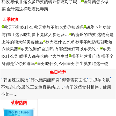
功效与作用 这么多功效的豌豆你吃对了吗…
金针菇怎么做
菜 金针菇这样吃堪比毒药
四季饮食
更多>>
秋天不能吃什么 秋天竟然不能吃姜你知道吗
胡萝卜的功效
与作用 这么吃胡萝卜竟比人参还营…
哈密瓜的功效 这物竟是
上等的纯天然美容佳品
秋天吃什么水果 秋季消斑防皱就吃这
六款果蔬
冬天吃海鲜合适吗 有哪些海鲜可以冬天吃？
冬天
吃什么菜 聪明人都在吃的七大养生菜
橘子的营养价值 橘子全
身都是宝你知道吗
春分吃什么 今日春分养生就要吃这一物
每日推荐
韩国辣豆腐汤
韩式泡菜酸辣羹
椰蓉雪花面包
手抓羊肉饭
不知这些吃常吃三文鱼容易感染…
有了这些食材相伴，健康
小菜一…
菜谱热图