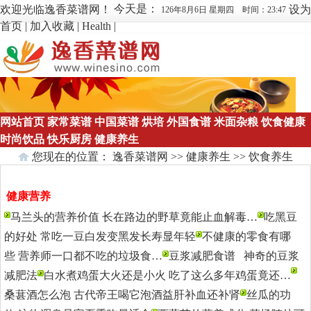
今天是：
欢迎光临逸香菜谱网！
设为
126年8月6日 星期四 时间：23:47
首页
|
加入收藏
|
Health
|
网站首页
家常菜谱
中国菜谱
烘培
外国食谱
米面杂粮
饮食健康
时尚饮品
快乐厨房
健康养生
您现在的位置：
逸香菜谱网
>>
健康养生
>>
饮食养生
健康营养
更多>>
马兰头的营养价值 长在路边的野草竟能止血解毒…
吃黑豆
的好处 常吃一豆白发变黑发长寿显年轻
不健康的零食有哪
些 营养师一口都不吃的垃圾食…
豆浆减肥食谱 神奇的豆浆
减肥法
白水煮鸡蛋大火还是小火 吃了这么多年鸡蛋竟还…
桑葚酒怎么泡 古代帝王喝它泡酒益肝补血还补肾
丝瓜的功