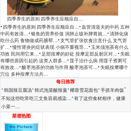
四季养生的原则 四季养生应顺应自…
四季养生的原则 四季养生应顺应自…
血管清道夫的中药 五种
中药有效清…
银鱼的营养价值 润肺止咳补脾胃就…
清肺化痰
吃什么药 食物做成药膳帮…
支气管扩张饮食注意什么 支气管
扩…
慢性肾炎的症状表现 小病不重视导…
玉米须泡茶有什么
功效 民间用它来…
足部按摩的好处 按摩足部反射区对…
失眠
有哪些原因引起的 这类人群多…
莲子治什么病 用莲子煮粥可
有效改…
酸枣泡茶的功效与作用 酸枣泡茶可…
失眠按摩哪个
穴位 多种按摩方法共…
每日推荐
韩国辣豆腐汤
韩式泡菜酸辣羹
椰蓉雪花面包
手抓羊肉饭
不知这些吃常吃三文鱼容易感染…
有了这些食材相伴，健康
小菜一…
菜谱热图