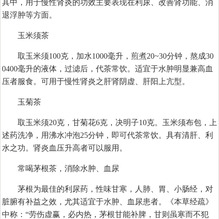
其中，用于慢性肾炎的功效主要表现在利尿、改善肾功能、消
退浮肿等方面。
玉米须茶
取玉米须100克，加水1000毫升，煎煮20~30分钟，熬成30
0400毫升的液体，过滤后，代茶常饮。适宜于水肿明显兼高血
压者服食。可用于慢性肾炎之肝肾阴虚、肝阳上亢型。
玉菊茶
取玉米须20克，甘菊花6克，决明子10克。玉米须布包，上
述药洗净，用沸水冲泡25分钟，即可代茶常饮。具有清肝、利
水之功。肾炎血压升高者可以服用。
常喝茅根茶，消除水肿、血尿
茅根为最佳的利尿药，性味甘寒，人肺、胃、小肠经，对
脏腑有补益之效，尤其适宜于水肿、血尿患者。《本草经疏》
中称：“劳伤虚赢，必内热，茅根甘能补脾，甘则虽寒而不犯