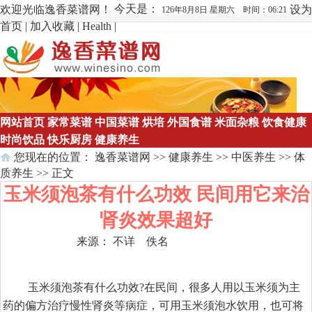
今天是：
欢迎光临逸香菜谱网！
设为
126年8月8日 星期六 时间：06:21
首页
|
加入收藏
|
Health
|
网站首页
家常菜谱
中国菜谱
烘培
外国食谱
米面杂粮
饮食健康
时尚饮品
快乐厨房
健康养生
您现在的位置：
逸香菜谱网
>>
健康养生
>>
中医养生
>>
体
质养生
>> 正文
玉米须泡茶有什么功效 民间用它来治
肾炎效果超好
来源： 不详 佚名
点击数：
626
玉米须泡茶有什么功效?在民间，很多人用以玉米须为主
药的偏方治疗慢性肾炎等病症，可用玉米须泡水饮用，也可将