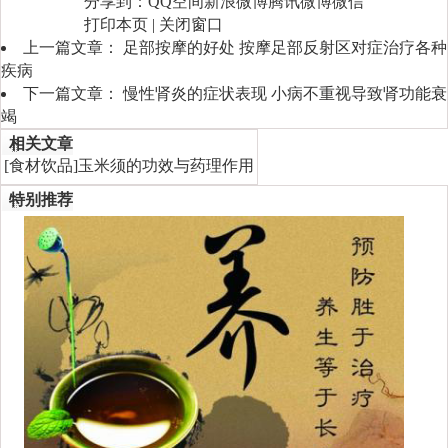
分享到：
QQ空间
新浪微博
腾讯微博
微信
打印本页
|
关闭窗口
上一篇文章：
足部按摩的好处 按摩足部反射区对症治疗各种
疾病
下一篇文章：
慢性肾炎的症状表现 小病不重视导致肾功能衰
竭
相关文章
[
食材饮品
]
玉米须的功效与药理作用
特别推荐