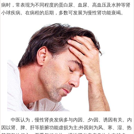
病时，常表现为不同程度的蛋白尿、血尿、高血压及水肿等肾
小球疾病。在病程的后期，多数可发展为慢性肾功能衰竭。
中医认为，慢性肾炎发病多与内因、夕r因、诱因有关。内
因以肾、脾、肝等脏腑功能虚损为主;外因则为风、寒、湿、热