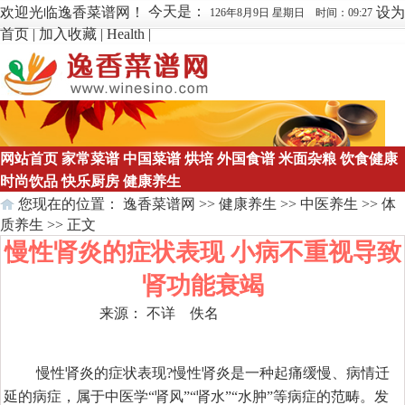
今天是：
欢迎光临逸香菜谱网！
设为
126年8月9日 星期日 时间：09:27
首页
|
加入收藏
|
Health
|
网站首页
家常菜谱
中国菜谱
烘培
外国食谱
米面杂粮
饮食健康
时尚饮品
快乐厨房
健康养生
您现在的位置：
逸香菜谱网
>>
健康养生
>>
中医养生
>>
体
质养生
>> 正文
慢性肾炎的症状表现 小病不重视导致
肾功能衰竭
来源： 不详 佚名
点击数：
594
慢性肾炎的症状表现?慢性肾炎是一种起痛缓慢、病情迁
延的病症，属于中医学“肾风”“肾水”“水肿”等病症的范畴。发