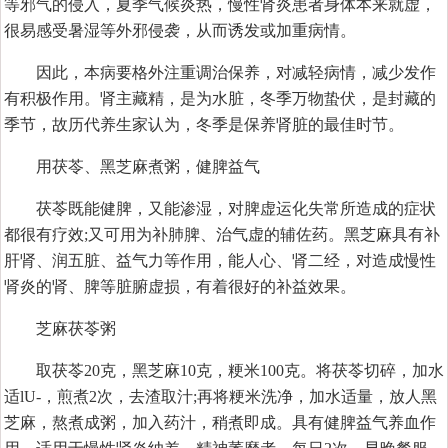
等邪气的侵入，夏季气候炎热，慢性肾炎患者身体本来就虚，
很易感受暑湿等外邪侵袭，从而诱发或加重病情。
因此，本病要格外注重调治保养，对减轻病情，减少发作
有积极作用。肾主藏精，是为水脏，冬季万物蛰伏，是封藏的
季节，故历代养生家认为，冬季是保养肾脏的最佳时节。
用茯苓、黑芝麻煮粥，健脾益气
茯苓既能健脾，又能渗湿，对脾虚运化失常所造成的症状
都很有疗效;又可用为补肺脾、治气虚的辅佐药。黑芝麻具有补
肝肾、润五脏、益气力等作用，能人心、肾二经，对造成慢性
肾炎的肾、脾等脏腑虚损，有着很好的补益效果。
芝麻茯苓粥
取茯苓20克，黑芝麻10克，粳米100克。将茯苓切碎，加水
适lU-，煎煮2次，去渣取汁;再将粳米洗净，加水适量，放人黑
芝麻，熬煮成粥，加入药汁，稍煮即成。具有健脾益气养血作