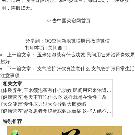
用。适用于慢性肾炎纳差、精神萎靡者。每日2次，早晚餐服
用，连服15天。
>> 去中国菜谱网首页
分享到：
QQ空间
新浪微博
腾讯微博
微信
打印本页
|
关闭窗口
上一篇文章：
玉米须泡茶有什么功效 民间用它来治肾炎效果
超好
下一篇文章：
支气管扩张饮食注意什么 支气管扩张日常生活
注意事项
相关文章
[
体质养生
]
玉米须泡茶有什么功效 民间用它来治肾…
[
健康营养
]
冬天不宜吃什么 吃这样就是在慢性自杀
[
大众健康
]
慢性压力过大会导致大脑萎缩
[
健康营养
]
肾炎患者食鸡蛋或致尿毒症 这些人绝不…
特别推荐