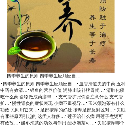
四季养生的原则 四季养生应顺应自…
四季养生的原则 四季养生应顺应自…
血管清道夫的中药 五种
中药有效清…
银鱼的营养价值 润肺止咳补脾胃就…
清肺化痰
吃什么药 食物做成药膳帮…
支气管扩张饮食注意什么 支气管
扩…
慢性肾炎的症状表现 小病不重视导…
玉米须泡茶有什么
功效 民间用它来…
足部按摩的好处 按摩足部反射区对…
失眠
有哪些原因引起的 这类人群多…
莲子治什么病 用莲子煮粥可
有效改…
酸枣泡茶的功效与作用 酸枣泡茶可…
失眠按摩哪个