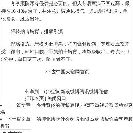
冬季预防寒冷侵袭是必要的。但入冬后室温不宜过高，保
持在16~18度为宜，并注意开窗通风换气，尤忌穿得太厚，暴
饮暴食，过度出汗。
轻轻拍击胸背，排痰引流
排痰引流。患者头低脚高，稍向健侧倾斜，护理者五指并
拢，微曲，轻轻自腰部至胸拍击胸背，将脓痰咳出，每次10~1
5分钟，每日两三次。咯血者不宜。
>> 去中国菜谱网首页
分享到：
QQ空间
新浪微博
腾讯微博
微信
打印本页
|
关闭窗口
上一篇文章：
慢性肾炎的症状表现 小病不重视导致肾功能衰
竭
下一篇文章：
清肺化痰吃什么药 食物做成药膳帮你益气养肺
补肾