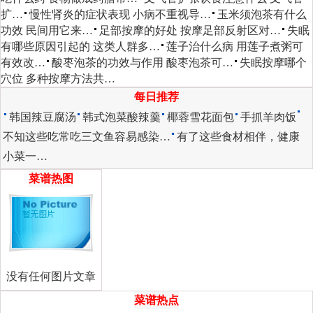
扩…
慢性肾炎的症状表现 小病不重视导…
玉米须泡茶有什么
功效 民间用它来…
足部按摩的好处 按摩足部反射区对…
失眠
有哪些原因引起的 这类人群多…
莲子治什么病 用莲子煮粥可
有效改…
酸枣泡茶的功效与作用 酸枣泡茶可…
失眠按摩哪个
穴位 多种按摩方法共…
每日推荐
韩国辣豆腐汤
韩式泡菜酸辣羹
椰蓉雪花面包
手抓羊肉饭
不知这些吃常吃三文鱼容易感染…
有了这些食材相伴，健康
小菜一…
菜谱热图
没有任何图片文章
菜谱热点