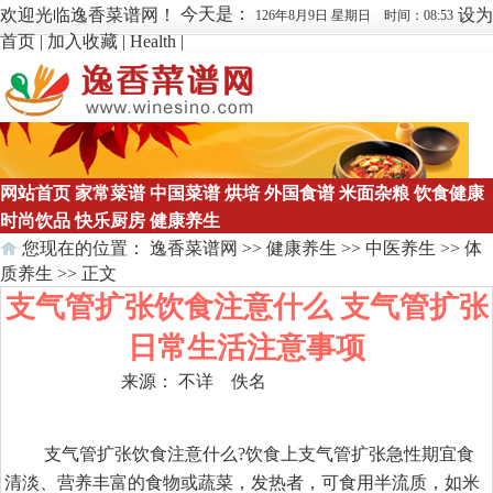
今天是：
欢迎光临逸香菜谱网！
设为
126年8月9日 星期日 时间：08:53
首页
|
加入收藏
|
Health
|
网站首页
家常菜谱
中国菜谱
烘培
外国食谱
米面杂粮
饮食健康
时尚饮品
快乐厨房
健康养生
您现在的位置：
逸香菜谱网
>>
健康养生
>>
中医养生
>>
体
质养生
>> 正文
支气管扩张饮食注意什么 支气管扩张
日常生活注意事项
来源： 不详 佚名
点击数：
648
支气管扩张饮食注意什么?饮食上支气管扩张急性期宜食
清淡、营养丰富的食物或蔬菜，发热者，可食用半流质，如米