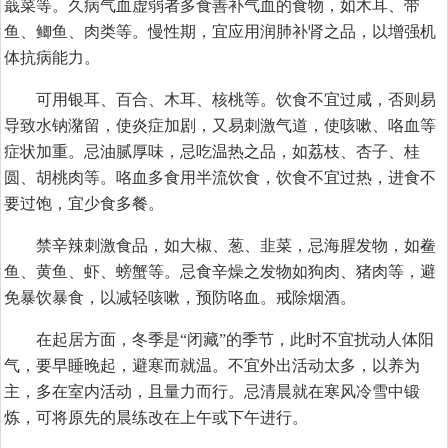
蕺菜等。久病气血虚弱者多食善补气血的食物，如木耳、带
鱼、鲫鱼、肉类等。慢性期，宜应用润肺补肾之品，以增强机
体抗病能力。
可用银耳、百合、木耳、核桃等。饮食不宜过咸，否则易
导致水钠潴留，使炎症加剧，又易刺激气道，使咳嗽、咯血等
症状加重。忌油腻厚味，忌吃温热之品，如荔枝、杏子、桂
圆、胡桃肉等。咯血多食用半流饮食，饮食不宜过热，进食不
要过饱，宜少食多餐。
禁辛辣刺激食品，如大椒、葱、韭菜，忌海腥发物，如鲞
鱼、黄鱼、虾、螃蟹等。忌食辛燥之发物如狗肉、猪肉等，避
免暴饮暴食，以减轻咳嗽，预防咯血。戒除烟酒。
在起居方面，冬季是“闭藏”的季节，此时不宜扰动人体阳
气，要早睡晚起，避寒而就温。不宜外出活动太多，以养为
主，多在室内活动，且量力而行。忌清晨就在寒风冷雪中锻
炼，可将原先的晨练改在上午或下午进行。