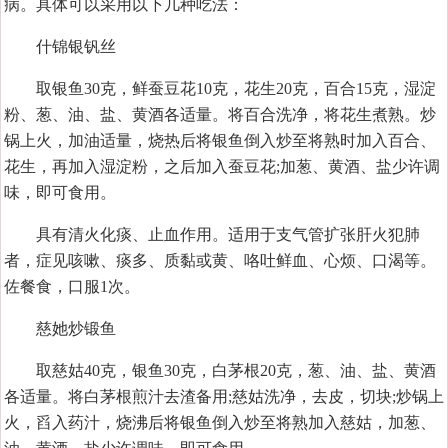
病。具体可以采用以下几种吃法：
什锦银钒丝
取银鱼30克，鲜蚕豆花10克，花生20克，百合15克，湿淀
粉、葱、油、盐、黄酒各适量。将百合洗净，将花生煮熟。炒
锅上火，加油适量，烧热后将银鱼倒入炒至将熟时加入百合、
花生，再加入湿淀粉，之后加入蚕豆花;加葱、黄酒、盐少许调
味，即可食用。
具有清火化痰、止血作用。适用于支气管扩张肝火犯肺
者，症见咳嗽、痰多、质黏或黄、咯吐鲜血、心烦、口渴等。
佐餐食，口服1次。
慈她炒锻鱼
取慈姑40克，银鱼30克，白茅根20克，葱、油、盐、黄酒
各适量。将白茅根煎汁去渣备用;慈姑洗净，去皮，切块;炒锅上
火，舀入药汁，烧沸后将银鱼倒入炒至将熟加入慈姑，加葱、