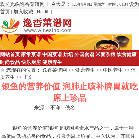
今天是：
欢迎光临逸香菜谱网！
设为
126年8月8日 星期六 时间：01:34
首页
|
加入收藏
|
Health
|
网站首页
家常菜谱
中国菜谱
烘培
外国食谱
米面杂粮
饮食健康
时尚饮品
快乐厨房
健康养生
您现在的位置：
逸香菜谱网
>>
健康养生
>>
中医养生
>>
体
质养生
>> 正文
银鱼的营养价值 润肺止咳补脾胃就吃
席上珍品
来源： 不详 佚名
点击数：
742
银鱼的营养价值?银鱼是我国名贵水产品之一，属于一种
高蛋白低脂肪类的食品，被誉为席上珍品。中医认为，其昧甘