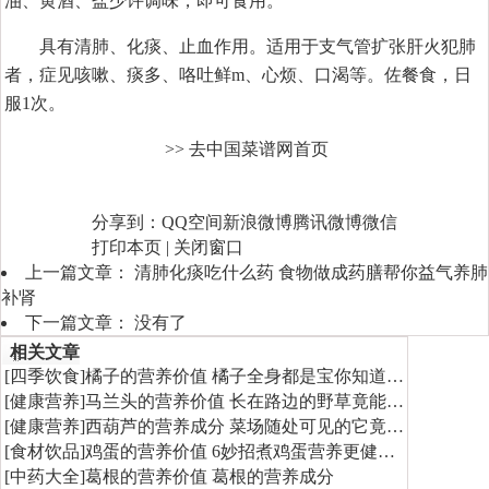
油、黄酒、盐少许调味，即可食用。
具有清肺、化痰、止血作用。适用于支气管扩张肝火犯肺
者，症见咳嗽、痰多、咯吐鲜m、心烦、口渴等。佐餐食，日
服1次。
>> 去中国菜谱网首页
分享到：
QQ空间
新浪微博
腾讯微博
微信
打印本页
|
关闭窗口
上一篇文章：
清肺化痰吃什么药 食物做成药膳帮你益气养肺
补肾
下一篇文章： 没有了
相关文章
[
四季饮食
]
橘子的营养价值 橘子全身都是宝你知道…
[
健康营养
]
马兰头的营养价值 长在路边的野草竟能…
[
健康营养
]
西葫芦的营养成分 菜场随处可见的它竟…
[
食材饮品
]
鸡蛋的营养价值 6妙招煮鸡蛋营养更健…
[
中药大全
]
葛根的营养价值 葛根的营养成分