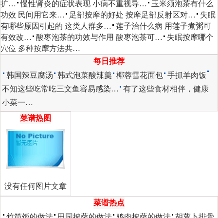
扩…
慢性肾炎的症状表现 小病不重视导…
玉米须泡茶有什么
功效 民间用它来…
足部按摩的好处 按摩足部反射区对…
失眠
有哪些原因引起的 这类人群多…
莲子治什么病 用莲子煮粥可
有效改…
酸枣泡茶的功效与作用 酸枣泡茶可…
失眠按摩哪个
穴位 多种按摩方法共…
每日推荐
韩国辣豆腐汤
韩式泡菜酸辣羹
椰蓉雪花面包
手抓羊肉饭
不知这些吃常吃三文鱼容易感染…
有了这些食材相伴，健康
小菜一…
菜谱热图
没有任何图片文章
菜谱热点
竹筒饭的做法
田园披萨的做法
鸡肉披萨的做法
胡萝卜排骨