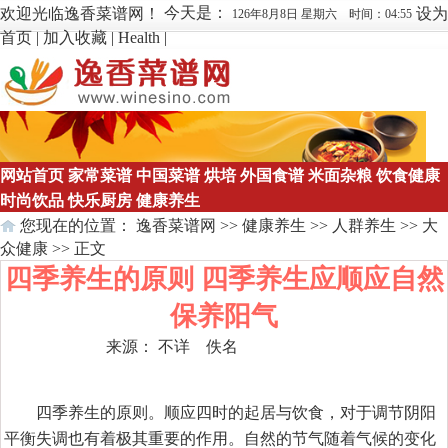
今天是：
欢迎光临逸香菜谱网！
设为
126年8月8日 星期六 时间：04:55
首页
|
加入收藏
|
Health
|
网站首页
家常菜谱
中国菜谱
烘培
外国食谱
米面杂粮
饮食健康
时尚饮品
快乐厨房
健康养生
您现在的位置：
逸香菜谱网
>>
健康养生
>>
人群养生
>>
大
众健康
>> 正文
四季养生的原则 四季养生应顺应自然
保养阳气
来源： 不详 佚名
点击数：
1110
四季养生的原则。顺应四时的起居与饮食，对于调节阴阳
平衡失调也有着极其重要的作用。自然的节气随着气候的变化