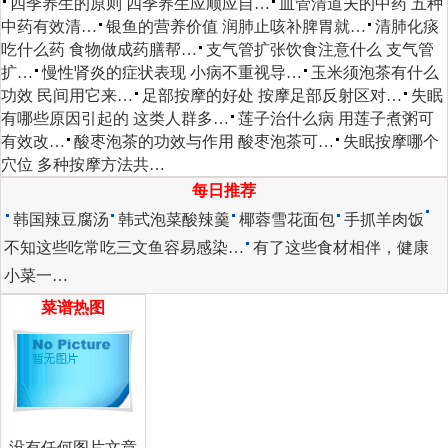
四季养生的原则 四季养生应顺应自…
血管清道夫的中药 五种
中药有效清…
银鱼的营养价值 润肺止咳补脾胃就…
清肺化痰
吃什么药 食物做成药膳帮…
支气管扩张饮食注意什么 支气管
扩…
慢性肾炎的症状表现 小病不重视导…
玉米须泡茶有什么
功效 民间用它来…
足部按摩的好处 按摩足部反射区对…
失眠
有哪些原因引起的 这类人群多…
莲子治什么病 用莲子煮粥可
有效改…
酸枣泡茶的功效与作用 酸枣泡茶可…
失眠按摩哪个
穴位 多种按摩方法共…
每日推荐
韩国辣豆腐汤
韩式泡菜酸辣羹
椰蓉雪花面包
手抓羊肉饭
不知这些吃常吃三文鱼容易感染…
有了这些食材相伴，健康
小菜一…
菜谱热图
没有任何图片文章