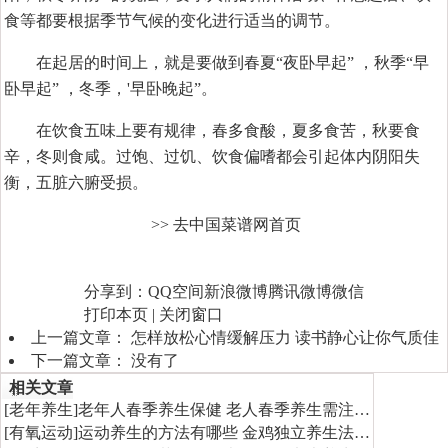
食等都要根据季节气候的变化进行适当的调节。
在起居的时间上，就是要做到春夏“夜卧早起” ，秋季“早
卧早起” ，冬季，'早卧晚起”。
在饮食五味上要有规律，春多食酸，夏多食苦，秋要食
辛，冬则食咸。过饱、过饥、饮食偏嗜都会引起体内阴阳失
衡，五脏六腑受损。
>> 去中国菜谱网首页
分享到：
QQ空间
新浪微博
腾讯微博
微信
打印本页
|
关闭窗口
上一篇文章：
怎样放松心情缓解压力 读书静心让你气质佳
下一篇文章： 没有了
相关文章
[
老年养生
]
老年人春季养生保健 老人春季养生需注…
[
有氧运动
]
运动养生的方法有哪些 金鸡独立养生法…