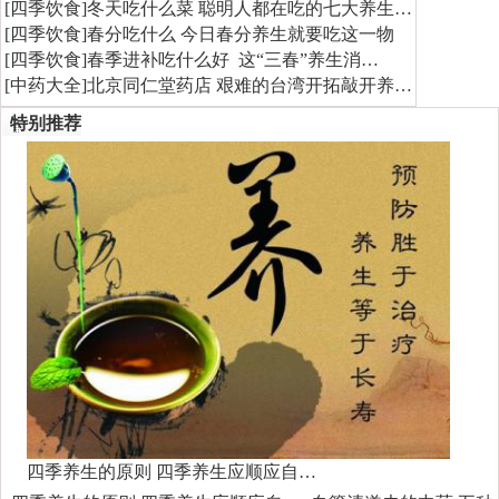
[
四季饮食
]
冬天吃什么菜 聪明人都在吃的七大养生…
[
四季饮食
]
春分吃什么 今日春分养生就要吃这一物
[
四季饮食
]
春季进补吃什么好 这“三春”养生消…
[
中药大全
]
北京同仁堂药店 艰难的台湾开拓敲开养…
特别推荐
四季养生的原则 四季养生应顺应自…