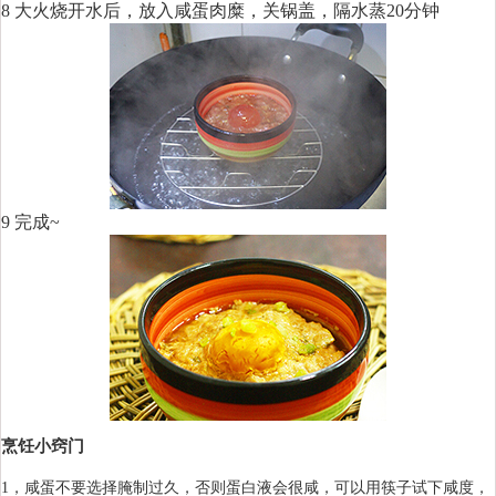
8 大火烧开水后，放入咸蛋肉糜，关锅盖，隔水蒸20分钟
9 完成~
烹饪小窍门
1，咸蛋不要选择腌制过久，否则蛋白液会很咸，可以用筷子试下咸度，