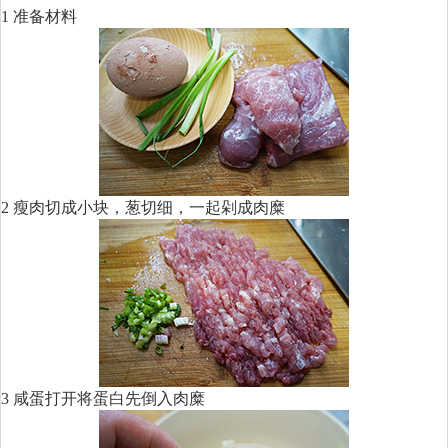
1 准备材料
2 瘦肉切成小块，葱切细，一起剁成肉糜
3 咸蛋打开将蛋白先倒入肉糜