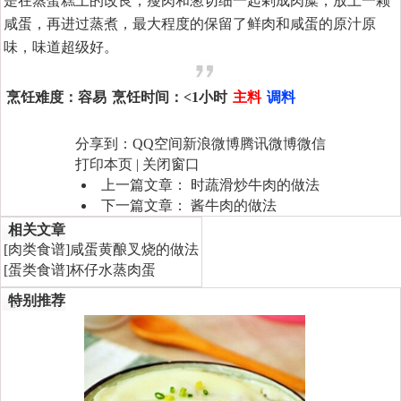
是在蒸蛋糕上的改良，瘦肉和葱切细一起剁成肉糜，放上一颗
咸蛋，再进过蒸煮，最大程度的保留了鲜肉和咸蛋的原汁原
味，味道超级好。
烹饪难度：
容易
烹饪时间：
<1小时
主料
调料
分享到：
QQ空间
新浪微博
腾讯微博
微信
打印本页
|
关闭窗口
上一篇文章：
时蔬滑炒牛肉的做法
下一篇文章：
酱牛肉的做法
相关文章
[
肉类食谱
]
咸蛋黄酿叉烧的做法
[
蛋类食谱
]
杯仔水蒸肉蛋
特别推荐