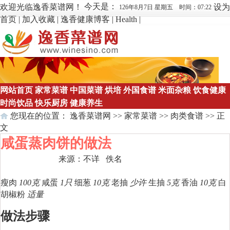
今天是：
欢迎光临逸香菜谱网！
设为
126年8月7日 星期五 时间：07:22
首页
|
加入收藏
|
逸香健康博客
|
Health
|
网站首页
家常菜谱
中国菜谱
烘培
外国食谱
米面杂粮
饮食健康
时尚饮品
快乐厨房
健康养生
您现在的位置：
逸香菜谱网
>>
家常菜谱
>>
肉类食谱
>> 正
文
咸蛋蒸肉饼的做法
来源：
不详
佚名
点击数：
225
瘦肉
100克
咸蛋
1只
细葱
10克
老抽
少许
生抽
5克
香油
10克
白
胡椒粉
适量
做法步骤